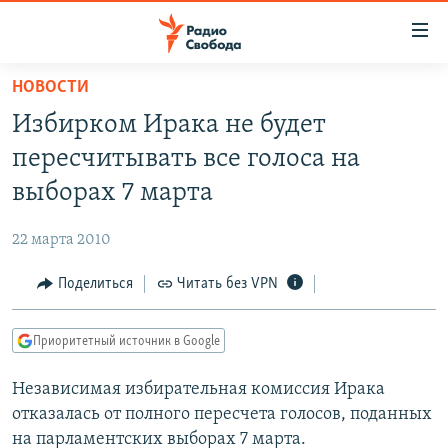
Ссылки
для
упрощенного
НОВОСТИ
ПРОГРАММЫ
доступа
Избирком Ирака не будет
ПОДКАСТЫ
Вернуться
пересчитывать все голоса на
к
АВТОРСКИЕ ПРОЕКТЫ
выборах 7 марта
основному
ЦИТАТЫ СВОБОДЫ
содержанию
22 марта 2010
Вернутся
МНЕНИЯ
к
Поделиться
Читать без VPN
КУЛЬТУРА
главной
навигации
IDEL.РЕАЛИИ
Приоритетный источник в Google
Вернутся
КАВКАЗ.РЕАЛИИ
к
Независимая избирательная комиссия Ирака
СЕВЕР.РЕАЛИИ
поиску
отказалась от полного пересчета голосов, поданных
СИБИРЬ.РЕАЛИИ
на парламентских выборах 7 марта.