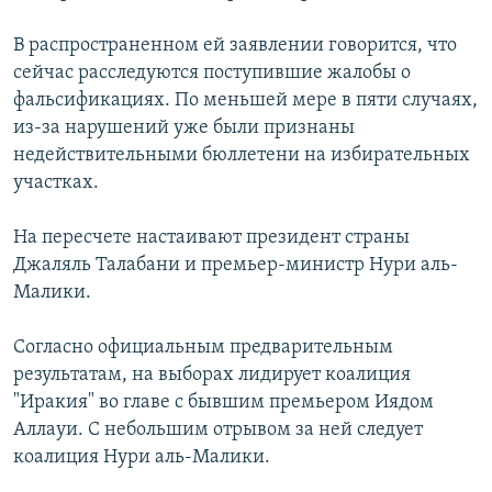
РАСПИСАНИЕ ВЕЩАНИЯ
В распространенном ей заявлении говорится, что
ПОДПИШИТЕСЬ НА РАССЫЛКУ
сейчас расследуются поступившие жалобы о
фальсификациях. По меньшей мере в пяти случаях,
СОЦИАЛЬНЫЕ СЕТИ
из-за нарушений уже были признаны
недействительными бюллетени на избирательных
участках.
На пересчете настаивают президент страны
Джаляль Талабани и премьер-министр Нури аль-
Все сайты РСЕ/РС
Малики.
Согласно официальным предварительным
результатам, на выборах лидирует коалиция
"Иракия" во главе с бывшим премьером Иядом
Аллауи. С небольшим отрывом за ней следует
коалиция Нури аль-Малики.