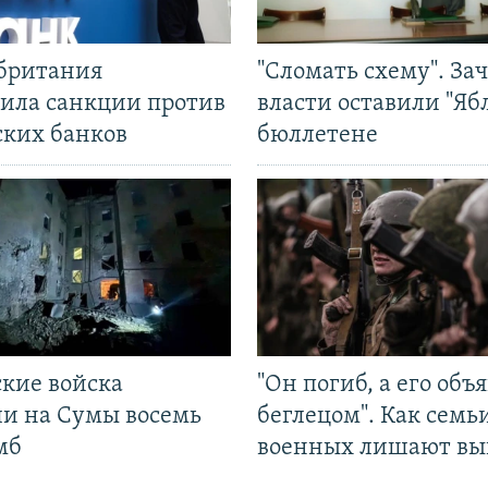
британия
"Сломать схему". За
ила санкции против
власти оставили "Ябл
ских банков
бюллетене
ские войска
"Он погиб, а его объ
ли на Сумы восемь
беглецом". Как семь
мб
военных лишают вы