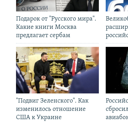
Подарок от "Русского мира".
Велико
Какие книги Москва
расшир
предлагает сербам
россий
"Подвиг Зеленского". Как
Россий
изменилось отношение
сброси
США к Украине
авиабо