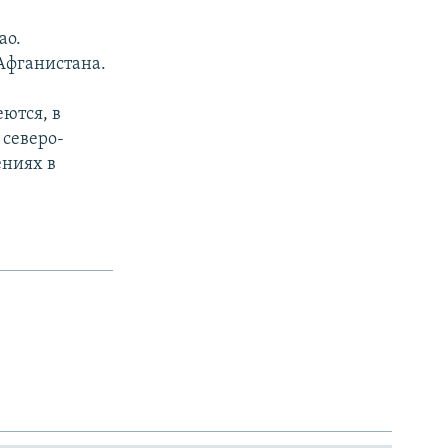
ао.
Афганистана.
ются, в
 северо-
ениях в