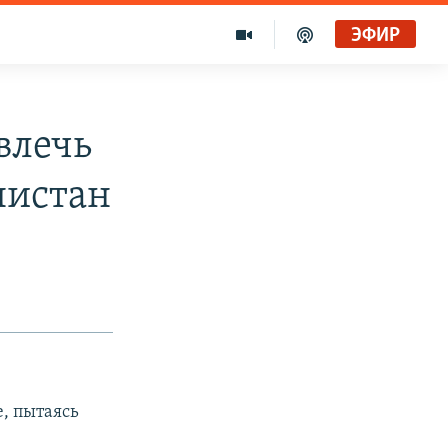
ЭФИР
влечь
нистан
, пытаясь