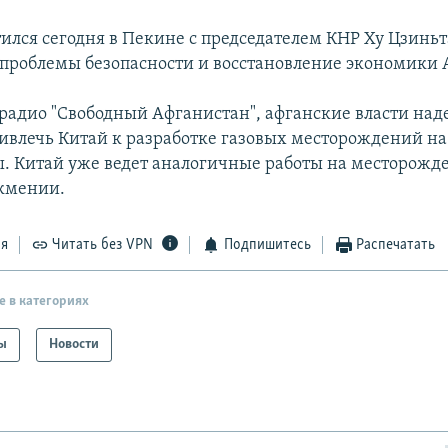
тился сегодня в Пекине с председателем КНР Ху Цзиньт
проблемы безопасности и восстановление экономики 
 радио "Свободный Афганистан", афганские власти наде
ривлечь Китай к разработке газовых месторождений на
ы. Китай уже ведет аналогичные работы на месторожд
кмении.
ся
Читать без VPN
Подпишитесь
Распечатать
е в категориях
ы
Новости