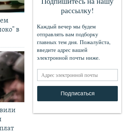
чем
око" в
явили
и
плат