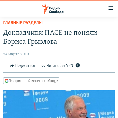
Ссылки
для
упрощенного
ГЛАВНЫЕ РАЗДЕЛЫ
ПРОГРАММЫ
доступа
Докладчики ПАСЕ не поняли
ПОДКАСТЫ
Вернуться
Бориса Грызлова
к
АВТОРСКИЕ ПРОЕКТЫ
основному
24 марта 2010
ЦИТАТЫ СВОБОДЫ
содержанию
Вернутся
МНЕНИЯ
Поделиться
Читать без VPN
к
КУЛЬТУРА
главной
Приоритетный источник в Google
навигации
IDEL.РЕАЛИИ
Вернутся
КАВКАЗ.РЕАЛИИ
к
СЕВЕР.РЕАЛИИ
поиску
СИБИРЬ.РЕАЛИИ