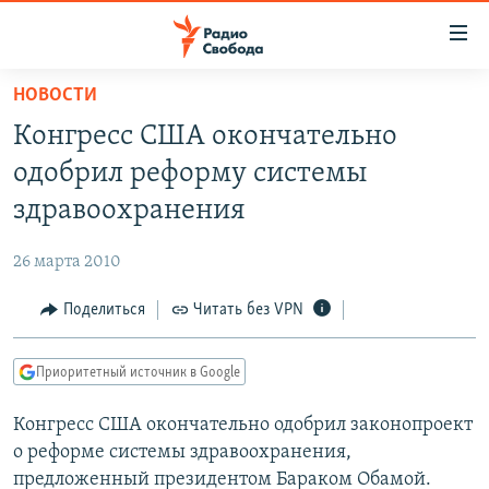
Ссылки
для
упрощенного
НОВОСТИ
ПРОГРАММЫ
доступа
Конгресс США окончательно
ПОДКАСТЫ
Вернуться
одобрил реформу системы
к
АВТОРСКИЕ ПРОЕКТЫ
здравоохранения
основному
ЦИТАТЫ СВОБОДЫ
содержанию
26 марта 2010
Вернутся
МНЕНИЯ
к
Поделиться
Читать без VPN
КУЛЬТУРА
главной
навигации
IDEL.РЕАЛИИ
Приоритетный источник в Google
Вернутся
КАВКАЗ.РЕАЛИИ
к
Конгресс США окончательно одобрил законопроект
СЕВЕР.РЕАЛИИ
поиску
о реформе системы здравоохранения,
СИБИРЬ.РЕАЛИИ
предложенный президентом Бараком Обамой.