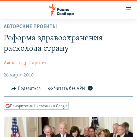
Ссылки
для
упрощенного
АВТОРСКИЕ ПРОЕКТЫ
ПРОГРАММЫ
доступа
Реформа здравоохранения
ПОДКАСТЫ
Вернуться
расколола страну
к
АВТОРСКИЕ ПРОЕКТЫ
основному
Александр Сиротин
ЦИТАТЫ СВОБОДЫ
содержанию
Вернутся
26 марта 2010
МНЕНИЯ
к
КУЛЬТУРА
Поделиться
Читать без VPN
главной
навигации
IDEL.РЕАЛИИ
Вернутся
Приоритетный источник в Google
КАВКАЗ.РЕАЛИИ
к
СЕВЕР.РЕАЛИИ
поиску
СИБИРЬ.РЕАЛИИ