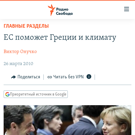
Ссылки
для
упрощенного
ГЛАВНЫЕ РАЗДЕЛЫ
ПРОГРАММЫ
доступа
ЕС поможет Греции и климату
ПОДКАСТЫ
Вернуться
к
Виктор Онучко
АВТОРСКИЕ ПРОЕКТЫ
основному
26 марта 2010
ЦИТАТЫ СВОБОДЫ
содержанию
Вернутся
МНЕНИЯ
Поделиться
Читать без VPN
к
КУЛЬТУРА
главной
Приоритетный источник в Google
навигации
IDEL.РЕАЛИИ
Вернутся
КАВКАЗ.РЕАЛИИ
к
СЕВЕР.РЕАЛИИ
поиску
СИБИРЬ.РЕАЛИИ