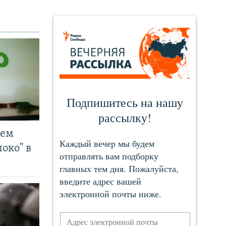
чем
око" в