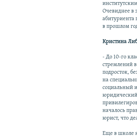
институтским
Очевиднее в э
абитуриента 
в прошлом год
Кристина Либ
- До 10-го кла
стремлений в
подросток, бе
на специаль
социальный и
юридический 
привилегиров
началось прав
юрист, что де
Еще в школе 