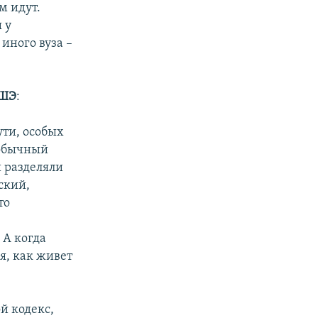
м идут.
 у
иного вуза –
ВШЭ
:
сути, особых
 обычный
и разделяли
ский,
то
 А когда
я, как живет
й кодекс,