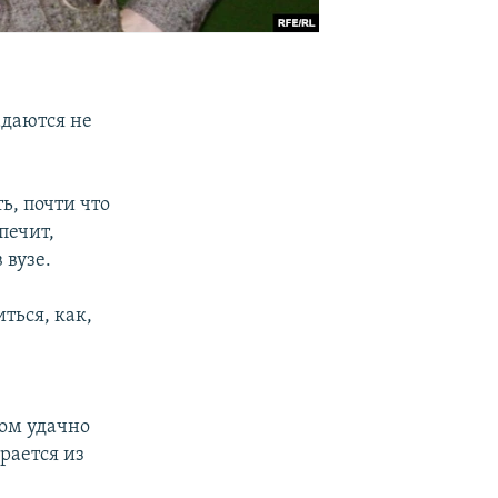
адаются не
ь, почти что
печит,
 вузе.
ться, как,
ом удачно
рается из