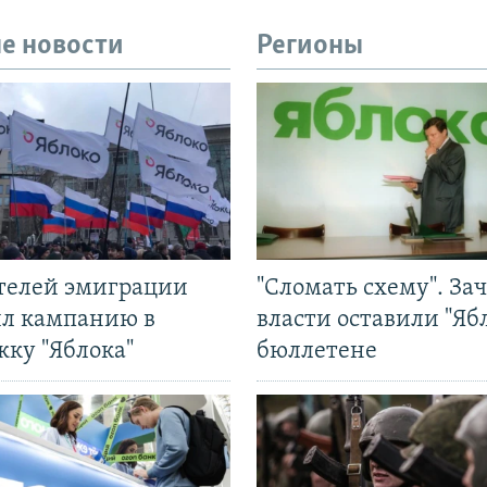
е новости
Регионы
ятелей эмиграции
"Сломать схему". За
ил кампанию в
власти оставили "Ябл
жку "Яблока"
бюллетене