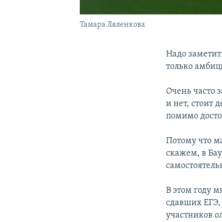
Тамара Ляленкова
Надо заметит
только амбиц
Очень часто з
и нет, стоит 
помимо досто
Потому что ма
скажем, в Ба
самостоятель
В этом году 
сдавших ЕГЭ, 
участников ол