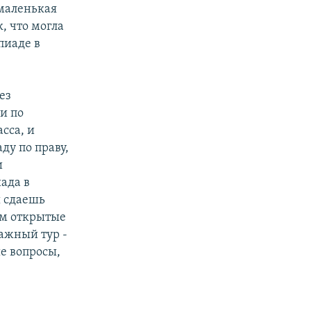
 маленькая
, что могла
пиаде в
ез
и по
асса, и
ду по праву,
и
ада в
ы сдаешь
ом открытые
важный тур -
ые вопросы,