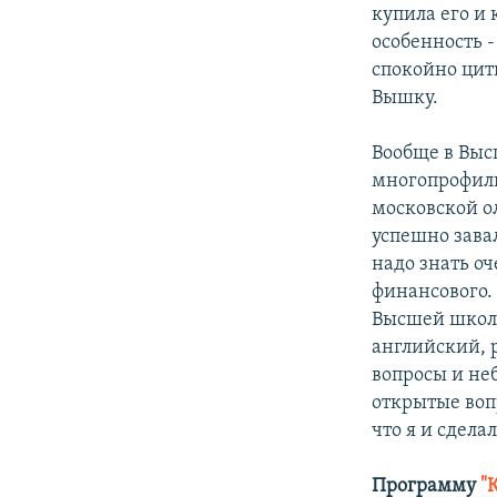
купила его и
особенность -
спокойно цити
Вышку.
Вообще в Выс
многопрофил
московской ол
успешно завал
надо знать о
финансового.
Высшей школе
английский, 
вопросы и неб
открытые вопр
что я и сделал
Программу
"