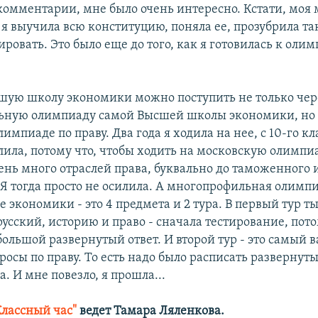
 комментарии, мне было очень интересно. Кстати, моя
 я выучила всю конституцию, поняла ее, прозубрила так
ровать. Это было еще до того, как я готовилась к олим
шую школу экономики можно поступить не только чер
ьную олимпиаду самой Высшей школы экономики, но 
импиаде по праву. Два года я ходила на нее, с 10-го кл
ила, потому что, чтобы ходить на московскую олимпиа
чень много отраслей права, буквально до таможенного 
 Я тогда просто не осилила. А многопрофильная олимпи
 экономики - это 4 предмета и 2 тура. В первый тур т
русский, историю и право - сначала тестирование, пот
ольшой развернутый ответ. И второй тур - это самый 
осы по праву. То есть надо было расписать развернут
а. И мне повезло, я прошла...
Классный час"
ведет Тамара Ляленкова.