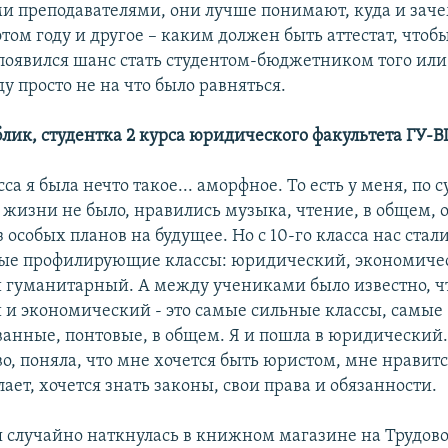
и преподавателями, они лучше понимают, куда и заче
том году и другое – каким должен быть аттестат, чтобы
появился шанс стать студентом-бюджетником того или 
у просто не на что было равняться.
лик, студентка 2 курса юридического факультета ГУ-
сса я была нечто такое... аморфное. То есть у меня, по 
 жизни не было, нравились музыка, чтение, в общем,
з особых планов на будущее. Но с 10-го класса нас стал
ные профилирующие классы: юридический, экономиче
 гуманитарный. А между учениками было известно, ч
и экономический - это самые сильные классы, самые
анные, понтовые, в общем. Я и пошла в юридический.
о, поняла, что мне хочется быть юристом, мне нравитс
лает, хочется знать законы, свои права и обязанности.
я случайно наткнулась в книжном магазине на Трудово