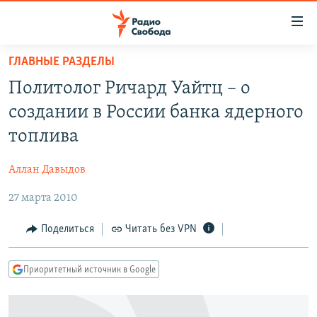
Ссылки
для
упрощенного
ГЛАВНЫЕ РАЗДЕЛЫ
ПРОГРАММЫ
доступа
Политолог Ричард Уайтц – о
ПОДКАСТЫ
Вернуться
создании в России банка ядерного
к
АВТОРСКИЕ ПРОЕКТЫ
топлива
основному
ЦИТАТЫ СВОБОДЫ
содержанию
Аллан Давыдов
Вернутся
МНЕНИЯ
к
27 марта 2010
КУЛЬТУРА
главной
навигации
IDEL.РЕАЛИИ
Поделиться
Читать без VPN
Вернутся
КАВКАЗ.РЕАЛИИ
к
Приоритетный источник в Google
СЕВЕР.РЕАЛИИ
поиску
СИБИРЬ.РЕАЛИИ