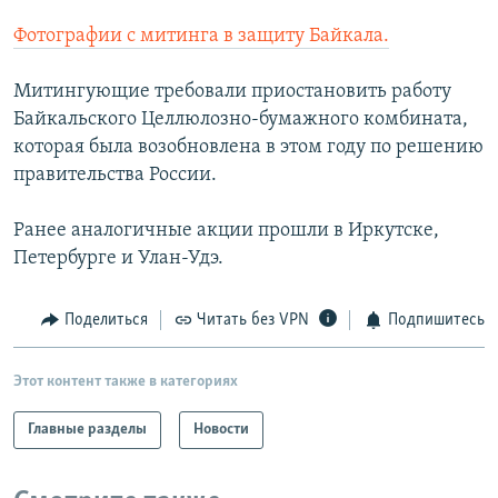
РАСПИСАНИЕ ВЕЩАНИЯ
Фотографии с митинга в защиту Байкала.
ПОДПИШИТЕСЬ НА РАССЫЛКУ
Митингующие требовали приостановить работу
Байкальского Целлюлозно-бумажного комбината,
СОЦИАЛЬНЫЕ СЕТИ
которая была возобновлена в этом году по решению
правительства России.
Ранее аналогичные акции прошли в Иркутске,
Петербурге и Улан-Удэ.
Все сайты РСЕ/РС
Поделиться
Читать без VPN
Подпишитесь
Этот контент также в категориях
Главные разделы
Новости