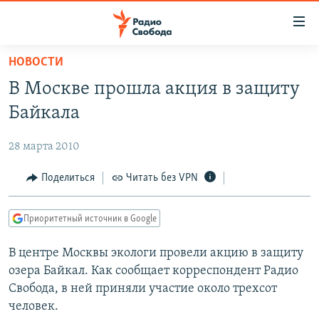
Ссылки
для
упрощенного
НОВОСТИ
ПРОГРАММЫ
доступа
В Москве прошла акция в защиту
ПОДКАСТЫ
Вернуться
Байкала
к
АВТОРСКИЕ ПРОЕКТЫ
основному
28 марта 2010
ЦИТАТЫ СВОБОДЫ
содержанию
Вернутся
МНЕНИЯ
Поделиться
Читать без VPN
к
КУЛЬТУРА
главной
Приоритетный источник в Google
навигации
IDEL.РЕАЛИИ
Вернутся
В центре Москвы экологи провели акцию в защиту
КАВКАЗ.РЕАЛИИ
к
озера Байкал. Как сообщает корреспондент Радио
СЕВЕР.РЕАЛИИ
поиску
Свобода, в ней приняли участие около трехсот
человек.
СИБИРЬ.РЕАЛИИ