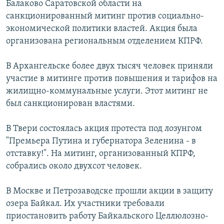
Балаково Саратовской области на
РАСПИСАНИЕ ВЕЩАНИЯ
санкционированный митинг против социально-
ПОДПИШИТЕСЬ НА РАССЫЛКУ
экономической политики властей. Акция была
организована региональным отделением КПРФ.
СОЦИАЛЬНЫЕ СЕТИ
В Архангельске более двух тысяч человек приняли
участие в митинге против повышения и тарифов на
жилищно-коммунальные услуги. Этот митинг не
был санкционирован властями.
Все сайты РСЕ/РС
В Твери состоялась акция протеста под лозунгом
"Премьера Путина и губернатора Зеленина - в
отставку!". На митинг, организованный КПРФ,
собрались около двухсот человек.
В Москве и Петрозаводске прошли акции в защиту
озера Байкал. Их участники требовали
приостановить работу Байкальского Целлюлозно-