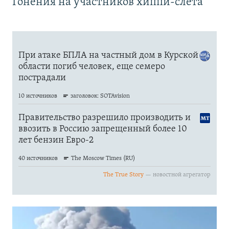
Гонения на участников хиппи-слёта