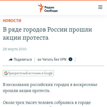
Ссылки
для
упрощенного
НОВОСТИ
ПРОГРАММЫ
доступа
В ряде городов России прошли
ПОДКАСТЫ
Вернуться
акции протеста
к
АВТОРСКИЕ ПРОЕКТЫ
основному
28 марта 2010
ЦИТАТЫ СВОБОДЫ
содержанию
Вернутся
МНЕНИЯ
Поделиться
Читать без VPN
к
КУЛЬТУРА
главной
Приоритетный источник в Google
навигации
IDEL.РЕАЛИИ
Вернутся
В нескольких российских городах в воскресенье
КАВКАЗ.РЕАЛИИ
к
прошли акции протеста.
СЕВЕР.РЕАЛИИ
поиску
Около трех тысяч человек собрались в городе
СИБИРЬ.РЕАЛИИ