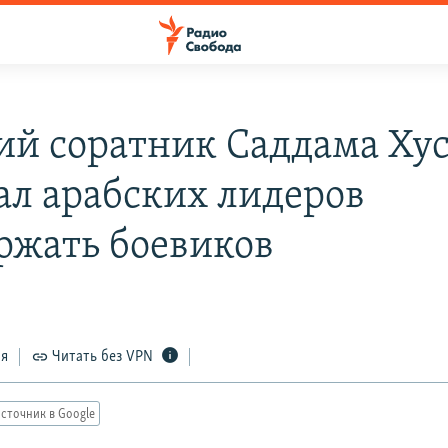
й соратник Саддама Ху
ал арабских лидеров
ржать боевиков
ся
Читать без VPN
сточник в Google