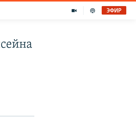
ЭФИР
ссейна