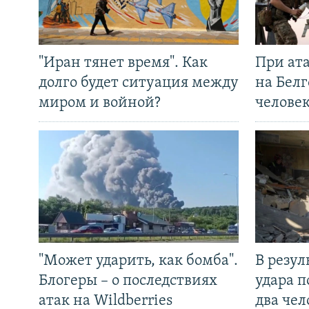
"Иран тянет время". Как
При ат
долго будет ситуация между
на Белг
миром и войной?
челове
"Может ударить, как бомба".
В резул
Блогеры – о последствиях
удара п
атак на Wildberries
два чел