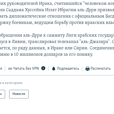
их руководителей Ирака, считавшийся "человеком ном
и Саддама Хуссейна Иззат Ибрагим аль-Дури призвал
вать дипломатические отношения с официальным Баг
ержку боевикам, ведущим борьбу против иракских вла
обращения аль-Дури к саммиту Лиги арабских государ
ся в Ливии, транслировал телеканал "аль-Джазира". 
ается, по ряду данных, в Ираке или Сирии. Соединен
мию в 10 миллионов долларов за его поимку.
ся
Читать без VPN
Подпишитесь
Распечатать
е в категориях
ы
Новости