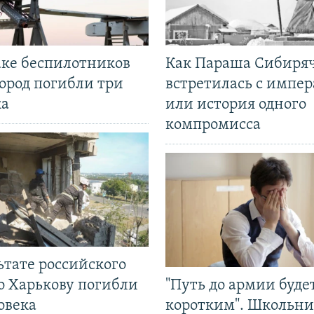
аке беспилотников
Как Параша Сибиря
ород погибли три
встретилась с импе
ка
или история одного
компромисса
ьтате российского
о Харькову погибли
"Путь до армии буде
овека
коротким". Школьни