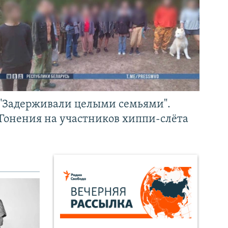
"Задерживали целыми семьями".
Гонения на участников хиппи-слёта