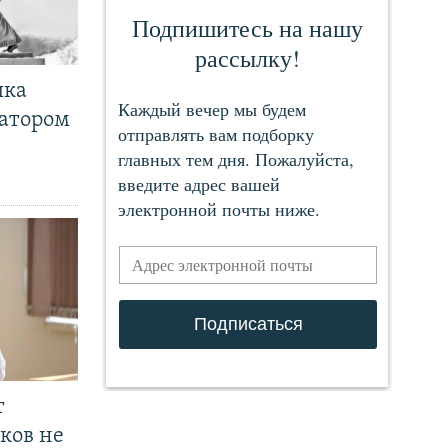
чка
ратором
т
ков не