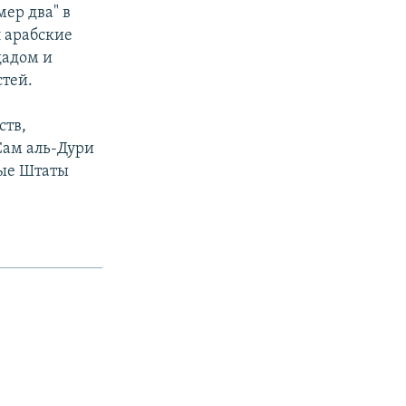
ер два" в
 арабские
дадом и
стей.
ств,
Сам аль-Дури
ные Штаты