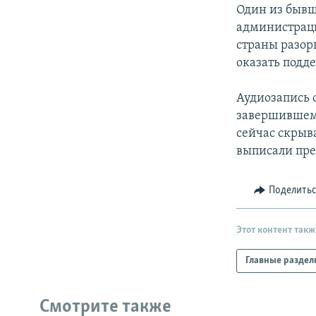
РАСПИСАНИЕ ВЕЩАНИЯ
Один из бывш
ПОДПИШИТЕСЬ НА РАССЫЛКУ
администраци
страны разор
оказать подд
Аудиозапись 
завершившему
сейчас скрыв
выписали пре
Поделить
Этот контент такж
Главные раздел
Смотрите также