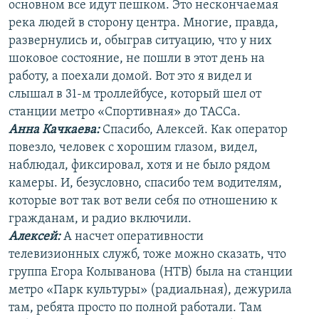
основном все идут пешком. Это нескончаемая
река людей в сторону центра. Многие, правда,
развернулись и, обыграв ситуацию, что у них
шоковое состояние, не пошли в этот день на
работу, а поехали домой. Вот это я видел и
слышал в 31-м троллейбусе, который шел от
станции метро «Спортивная» до ТАССа.
Анна Качкаева
:
Спасибо, Алексей. Как оператор
повезло, человек с хорошим глазом, видел,
наблюдал, фиксировал, хотя и не было рядом
камеры. И, безусловно, спасибо тем водителям,
которые вот так вот вели себя по отношению к
гражданам, и радио включили.
Алексей:
А насчет оперативности
телевизионных служб, тоже можно сказать, что
группа Егора Колыванова (НТВ) была на станции
метро «Парк культуры» (радиальная), дежурила
там, ребята просто по полной работали. Там