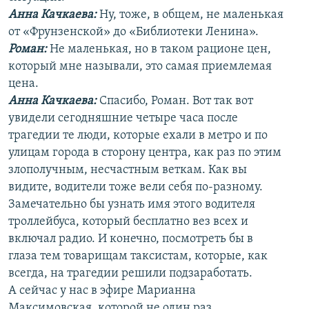
Анна Качкаева
:
Ну, тоже, в общем, не маленькая
от «Фрунзенской» до «Библиотеки Ленина».
Роман:
Не маленькая, но в таком рационе цен,
который мне называли, это самая приемлемая
цена.
Анна Качкаева
:
Спасибо, Роман. Вот так вот
увидели сегодняшние четыре часа после
трагедии те люди, которые ехали в метро и по
улицам города в сторону центра, как раз по этим
злополучным, несчастным веткам. Как вы
видите, водители тоже вели себя по-разному.
Замечательно бы узнать имя этого водителя
троллейбуса, который бесплатно вез всех и
включал радио. И конечно, посмотреть бы в
глаза тем товарищам таксистам, которые, как
всегда, на трагедии решили подзаработать.
А сейчас у нас в эфире Марианна
Максимовская, которой не один раз