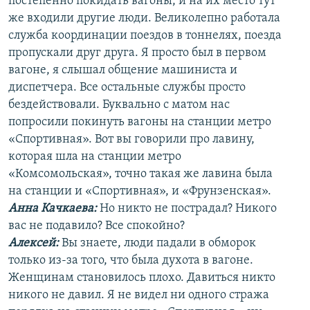
постепенно покидать вагоны, и на их место тут
же входили другие люди. Великолепно работала
служба координации поездов в тоннелях, поезда
пропускали друг друга. Я просто был в первом
вагоне, я слышал общение машиниста и
диспетчера. Все остальные службы просто
бездействовали. Буквально с матом нас
попросили покинуть вагоны на станции метро
«Спортивная». Вот вы говорили про лавину,
которая шла на станции метро
«Комсомольская», точно такая же лавина была
на станции и «Спортивная», и «Фрунзенская».
Анна Качкаева
:
Но никто не пострадал? Никого
вас не подавило? Все спокойно?
Алексей:
Вы знаете, люди падали в обморок
только из-за того, что была духота в вагоне.
Женщинам становилось плохо. Давиться никто
никого не давил. Я не видел ни одного стража