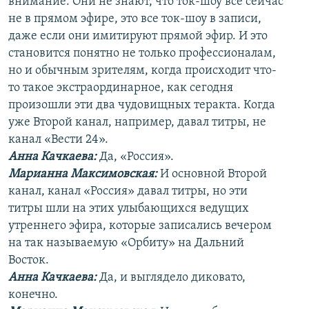
внимание. Они не знают, что ток-шоу все сейчас
не в прямом эфире, это все ток-шоу в записи,
даже если они имитируют прямой эфир. И это
становится понятно не только профессионалам,
но и обычным зрителям, когда происходит что-
то такое экстраординарное, как сегодня
произошли эти два чудовищных теракта. Когда
уже Второй канал, например, давал титры, не
канал «Вести 24».
Анна Качкаева
:
Да, «Россия».
Марианна Максимовская:
И основной Второй
канал, канал «Россия» давал титры, но эти
титры шли на этих улыбающихся ведущих
утреннего эфира, которые записались вечером
на так называемую «Орбиту» на Дальний
Восток.
Анна Качкаева
:
Да, и выглядело диковато,
конечно.