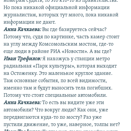
номерам судить, то это кто-то из правительства.
Но пока никакой официальной информации
журналистам, которых тут много, пока никакой
информации не дают.
Анна Качкаева
:
Вы где базируетесь сейчас?
Потому что, судя по картинке, часть камер стоит
на углу между Комсомольским мостом, где-то
еще люди в районе РИА «Новости». А вы где?
Иван Трефилов:
Я нахожусь у станции метро
радиальная «Парк культуры», которая выходит
на Остоженку. Это маленькое круглое здание.
Там основные события, по всей видимости,
именно там и будут выносить тела погибших.
Потому что стоят специальные автомобили.
Анна Качкаева
:
То есть вы видите уже эти
автомобили? Что вокруг люди? Как они, уже
передвигаются куда-то по мосту? Раз уже
пустили движение, то уже, наверное, толпы нет?