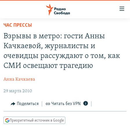
Ссылки
для
упрощенного
ЧАС ПРЕССЫ
ПРОГРАММЫ
доступа
Взрывы в метро: гости Анны
ПОДКАСТЫ
Вернуться
Качкаевой, журналисты и
к
АВТОРСКИЕ ПРОЕКТЫ
очевидцы рассуждают о том, как
основному
ЦИТАТЫ СВОБОДЫ
содержанию
СМИ освещают трагедию
Вернутся
МНЕНИЯ
к
Анна Качкаева
КУЛЬТУРА
главной
29 марта 2010
навигации
IDEL.РЕАЛИИ
Вернутся
КАВКАЗ.РЕАЛИИ
Поделиться
Читать без VPN
к
СЕВЕР.РЕАЛИИ
поиску
Приоритетный источник в Google
СИБИРЬ.РЕАЛИИ