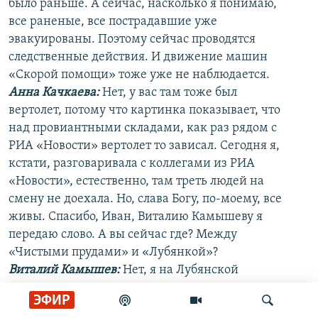
было раньше. А сейчас, насколько я понимаю,
все раненые, все пострадавшие уже
эвакуированы. Поэтому сейчас проводятся
следственные действия. И движение машин
«Скорой помощи» тоже уже не наблюдается.
Анна Качкаева
:
Нет, у вас там тоже был
вертолет, потому что картинка показывает, что
над провиантными складами, как раз рядом с
РИА «Новости» вертолет то зависал. Сегодня я,
кстати, разговаривала с коллегами из РИА
«Новости», естественно, там треть людей на
смену не доехала. Но, слава Богу, по-моему, все
живы. Спасибо, Иван, Виталию Камышеву я
передаю слово. А вы сейчас где? Между
«Чистыми прудами» и «Лубянкой»?
Виталий Камышев:
Нет, я на Лубянской
площади. Но вы знаете, внимание журналистов
ЭФИР
последние несколько часов было приковано к