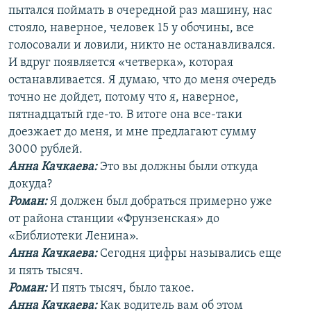
пытался поймать в очередной раз машину, нас
стояло, наверное, человек 15 у обочины, все
голосовали и ловили, никто не останавливался.
И вдруг появляется «четверка», которая
останавливается. Я думаю, что до меня очередь
точно не дойдет, потому что я, наверное,
пятнадцатый где-то. В итоге она все-таки
доезжает до меня, и мне предлагают сумму
3000 рублей.
Анна Качкаева
:
Это вы должны были откуда
докуда?
Роман:
Я должен был добраться примерно уже
от района станции «Фрунзенская» до
«Библиотеки Ленина».
Анна Качкаева
:
Сегодня цифры назывались еще
и пять тысяч.
Роман:
И пять тысяч, было такое.
Анна Качкаева
:
Как водитель вам об этом