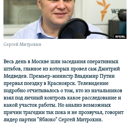
РАСПИСАНИЕ ВЕЩАНИЯ
ПОДПИШИТЕСЬ НА РАССЫЛКУ
СОЦИАЛЬНЫЕ СЕТИ
Сергей Митрохин
Весь день в Москве шли заседания оперативных
штабов, главное из которых провел сам Дмитрий
Все сайты РСЕ/РС
Медведев. Премьер-министр Владимир Путин
прервал поездку в Красноярск. Телевидение
подробно отчитывалось о том, кто из начальников
взял под личный контроль какое расследование и
какой участок работы. Но анализ возможных
причин трагедии так пока и не прозвучал, говорит
лидер партии "Яблоко" Сергей Митрохин.