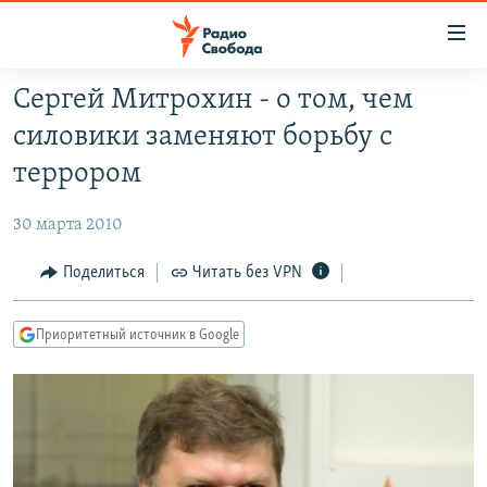
Ссылки
для
упрощенного
Сергей Митрохин - о том, чем
ПРОГРАММЫ
доступа
силовики заменяют борьбу с
ПОДКАСТЫ
Вернуться
террором
к
АВТОРСКИЕ ПРОЕКТЫ
основному
30 марта 2010
ЦИТАТЫ СВОБОДЫ
содержанию
Вернутся
МНЕНИЯ
Поделиться
Читать без VPN
к
КУЛЬТУРА
главной
Приоритетный источник в Google
навигации
IDEL.РЕАЛИИ
Вернутся
КАВКАЗ.РЕАЛИИ
к
СЕВЕР.РЕАЛИИ
поиску
СИБИРЬ.РЕАЛИИ