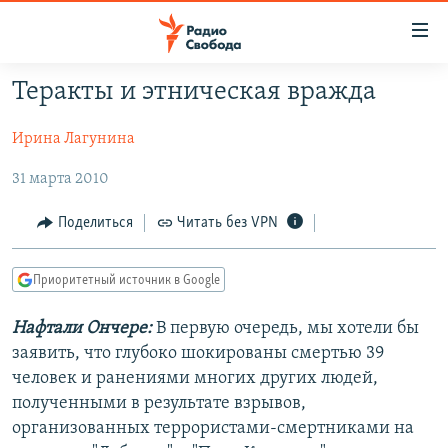
Ссылки
для
упрощенного
Теракты и этническая вражда
ПРОГРАММЫ
доступа
Ирина Лагунина
ПОДКАСТЫ
Вернуться
к
АВТОРСКИЕ ПРОЕКТЫ
31 марта 2010
основному
ЦИТАТЫ СВОБОДЫ
содержанию
Поделиться
Читать без VPN
Вернутся
МНЕНИЯ
к
Приоритетный источник в Google
КУЛЬТУРА
главной
навигации
IDEL.РЕАЛИИ
Нафтали Ончере:
В первую очередь, мы хотели бы
Вернутся
заявить, что глубоко шокированы смертью 39
КАВКАЗ.РЕАЛИИ
к
человек и ранениями многих других людей,
СЕВЕР.РЕАЛИИ
поиску
полученными в результате взрывов,
организованных террористами-смертниками на
СИБИРЬ.РЕАЛИИ