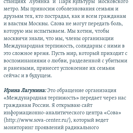
станциях "Лубянка" и "Парк Культуры" московского
РАСПИСАНИЕ ВЕЩАНИЯ
метро. Мы приносим соболезнования семьям и
ПОДПИШИТЕСЬ НА РАССЫЛКУ
друзьям тех, кто пострадал, как и всем гражданам
и властям Москвы. Слова не могут передать боль,
которую мы испытываем. Мы хотим, чтобы
СОЦИАЛЬНЫЕ СЕТИ
москвичи знали, что мы, члены организации
Международная терпимость, солидарны с ними в
это сложное время. Пусть мир, который приходит с
воспоминаниями о любви, разделенной с убитыми
и ранеными, принесет успокоение их семьям
Все сайты РСЕ/РС
сейчас и в будущем.
Ирина Лагунина:
Это обращение организация
«Международная терпимость» передает через нас
гражданам России. Я открываю сайт
информационно-аналитического центра «Сова»
(http://www.sova-center.ru/), который ведет
мониторинг проявлений радикального