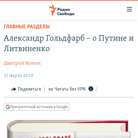
Ссылки
для
упрощенного
ГЛАВНЫЕ РАЗДЕЛЫ
ПРОГРАММЫ
доступа
Александр Гольдфарб – о Путине и
ПОДКАСТЫ
Вернуться
Литвиненко
к
АВТОРСКИЕ ПРОЕКТЫ
основному
Дмитрий Волчек
ЦИТАТЫ СВОБОДЫ
содержанию
Вернутся
31 марта 2010
МНЕНИЯ
к
КУЛЬТУРА
Поделиться
Читать без VPN
главной
навигации
IDEL.РЕАЛИИ
Вернутся
Приоритетный источник в Google
КАВКАЗ.РЕАЛИИ
к
СЕВЕР.РЕАЛИИ
поиску
СИБИРЬ.РЕАЛИИ