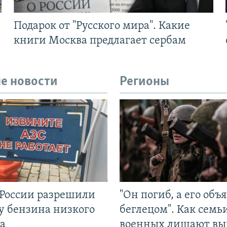
Подарок от "Русского мира". Какие
книги Москва предлагает сербам
е новости
Регионы
 России разрешили
"Он погиб, а его объ
у бензина низкого
беглецом". Как семь
а
военных лишают вы