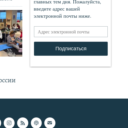
.
оссии