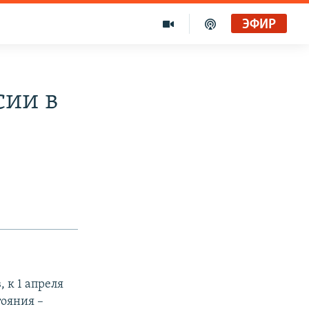
ЭФИР
сии в
 к 1 апреля
тояния –