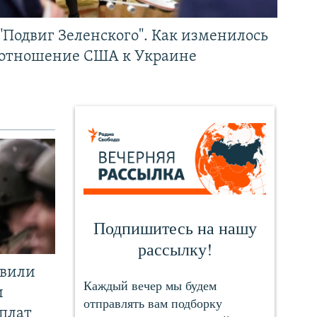
"Подвиг Зеленского". Как изменилось
отношение США к Украине
явили
и
плат