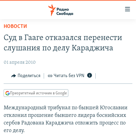
Ссылки
для
упрощенного
НОВОСТИ
ПРОГРАММЫ
доступа
Суд в Гааге отказался перенести
ПОДКАСТЫ
Вернуться
слушания по делу Караджича
к
АВТОРСКИЕ ПРОЕКТЫ
основному
01 апреля 2010
ЦИТАТЫ СВОБОДЫ
содержанию
Вернутся
МНЕНИЯ
Поделиться
Читать без VPN
к
КУЛЬТУРА
главной
Приоритетный источник в Google
навигации
IDEL.РЕАЛИИ
Вернутся
Международный трибунал по бывшей Югославии
КАВКАЗ.РЕАЛИИ
к
отклонил прошение бывшего лидера боснийских
СЕВЕР.РЕАЛИИ
поиску
сербов Радована Караджича отложить процесс по
его делу.
СИБИРЬ.РЕАЛИИ