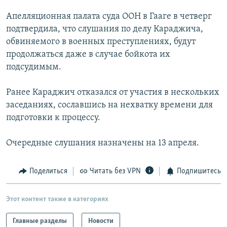
РАСПИСАНИЕ ВЕЩАНИЯ
Апелляционная палата суда ООН в Гааге в четверг
ПОДПИШИТЕСЬ НА РАССЫЛКУ
подтвердила, что слушания по делу Караджича,
обвиняемого в военных преступлениях, будут
продолжаться даже в случае бойкота их
СОЦИАЛЬНЫЕ СЕТИ
подсудимым.
Ранее Караджич отказался от участия в нескольких
заседаниях, сославшись на нехватку времени для
подготовки к процессу.
Все сайты РСЕ/РС
Очередные слушания назначены на 13 апреля.
Поделиться
Читать без VPN
Подпишитесь
Этот контент также в категориях
Главные разделы
Новости