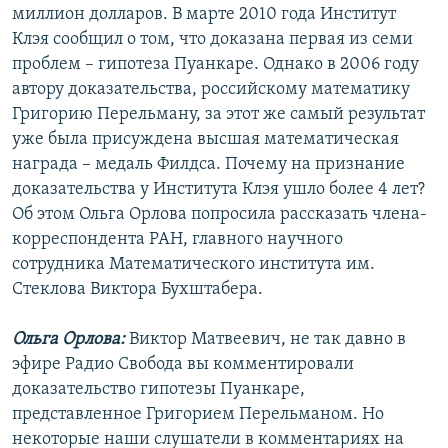
миллион долларов. В марте 2010 года Институт
РАСПИСАНИЕ ВЕЩАНИЯ
Клэя сообщил о том, что доказана первая из семи
ПОДПИШИТЕСЬ НА РАССЫЛКУ
проблем – гипотеза Пуанкаре. Однако в 2006 году
автору доказательства, российскому математику
СОЦИАЛЬНЫЕ СЕТИ
Григорию Перельману, за этот же самый результат
уже была присуждена высшая математическая
награда – медаль Филдса. Почему на признание
доказательства у Института Клэя ушло более 4 лет?
Об этом Ольга Орлова попросила рассказать члена-
корреспондента РАН, главного научного
Все сайты РСЕ/РС
сотрудника Математического института им.
Стеклова Виктора Бухштабера.
Ольга Орлова:
Виктор Матвеевич, не так давно в
эфире Радио Свобода вы комментировали
доказательство гипотезы Пуанкаре,
представленное Григорием Перельманом. Но
некоторые наши слушатели в комментариях на