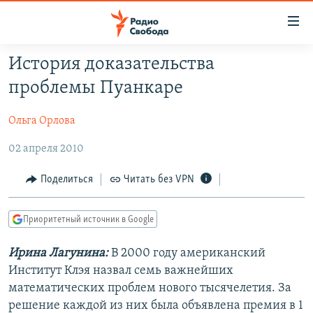
Ссылки
для
упрощенного
История доказательства
ПРОГРАММЫ
доступа
проблемы Пуанкаре
ПОДКАСТЫ
Вернуться
к
Ольга Орлова
АВТОРСКИЕ ПРОЕКТЫ
основному
02 апреля 2010
ЦИТАТЫ СВОБОДЫ
содержанию
Вернутся
МНЕНИЯ
Поделиться
Читать без VPN
к
КУЛЬТУРА
главной
Приоритетный источник в Google
навигации
IDEL.РЕАЛИИ
Вернутся
КАВКАЗ.РЕАЛИИ
Ирина Лагунина:
В 2000 году американский
к
Институт Клэя назвал семь важнейших
СЕВЕР.РЕАЛИИ
поиску
математических проблем нового тысячелетия. За
СИБИРЬ.РЕАЛИИ
решение каждой из них была объявлена премия в 1