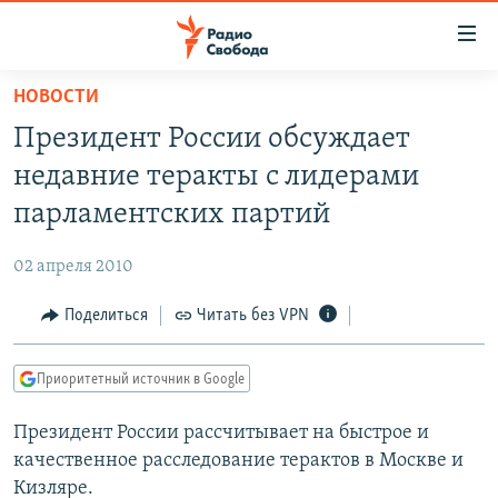
Ссылки
для
упрощенного
НОВОСТИ
ПРОГРАММЫ
доступа
Президент России обсуждает
ПОДКАСТЫ
Вернуться
недавние теракты с лидерами
к
АВТОРСКИЕ ПРОЕКТЫ
парламентских партий
основному
ЦИТАТЫ СВОБОДЫ
содержанию
02 апреля 2010
Вернутся
МНЕНИЯ
к
Поделиться
Читать без VPN
КУЛЬТУРА
главной
навигации
IDEL.РЕАЛИИ
Приоритетный источник в Google
Вернутся
КАВКАЗ.РЕАЛИИ
к
Президент России рассчитывает на быстрое и
СЕВЕР.РЕАЛИИ
поиску
качественное расследование терактов в Москве и
СИБИРЬ.РЕАЛИИ
Кизляре.