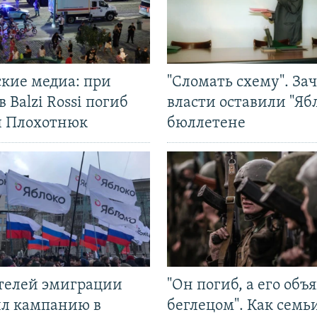
ские медиа: при
"Сломать схему". За
в Balzi Rossi погиб
власти оставили "Ябл
л Плохотнюк
бюллетене
ятелей эмиграции
"Он погиб, а его объ
ил кампанию в
беглецом". Как семь