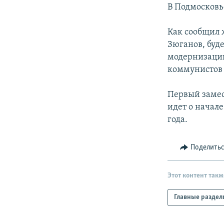
РАСПИСАНИЕ ВЕЩАНИЯ
В Подмосковь
ПОДПИШИТЕСЬ НА РАССЫЛКУ
Как сообщил 
Зюганов, буд
модернизацию
коммунистов 
Первый замес
идет о начал
года.
Поделить
Этот контент такж
Главные раздел