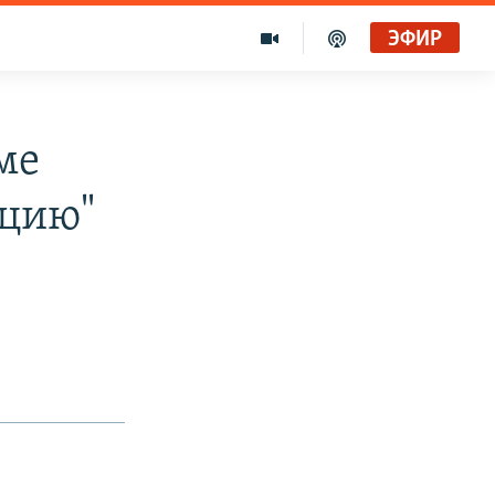
ЭФИР
ме
ацию"