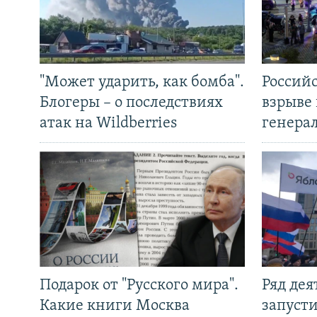
"Может ударить, как бомба".
Россий
Блогеры – о последствиях
взрыве 
атак на Wildberries
генера
Подарок от "Русского мира".
Ряд де
Какие книги Москва
запуст