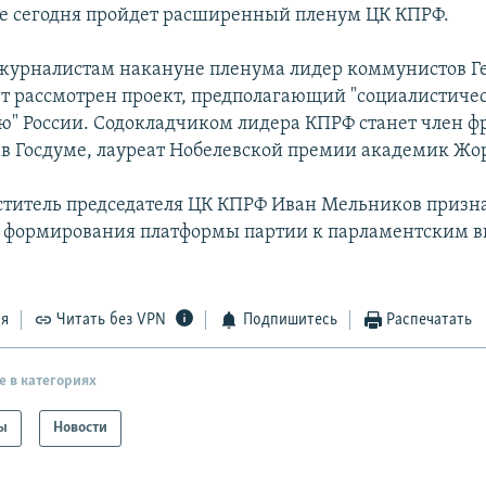
е сегодня пройдет расширенный пленум ЦК КПРФ.
журналистам накануне пленума лидер коммунистов 
ет рассмотрен проект, предполагающий "социалистиче
" России. Содокладчиком лидера КПРФ станет член ф
в Госдуме, лауреат Нобелевской премии академик Жо
титель председателя ЦК КПРФ Иван Мельников признал
е формирования платформы партии к парламентским в
ся
Читать без VPN
Подпишитесь
Распечатать
е в категориях
ы
Новости