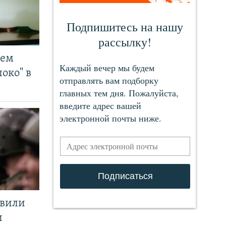
чем
око" в
явили
и