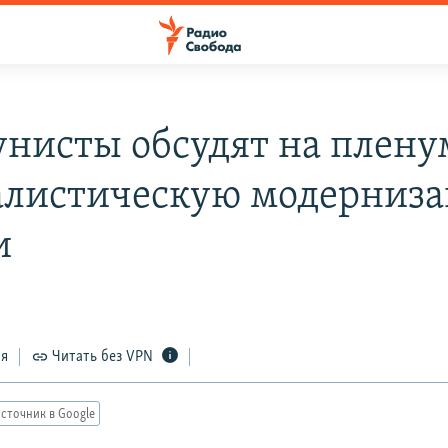
нисты обсудят на плену
алистическую модерниз
и
ся
Читать без VPN
сточник в Google