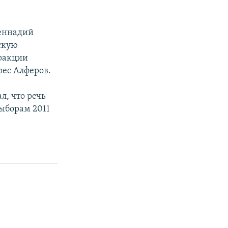
Геннадий
скую
ракции
рес Алферов.
, что речь
ыборам 2011