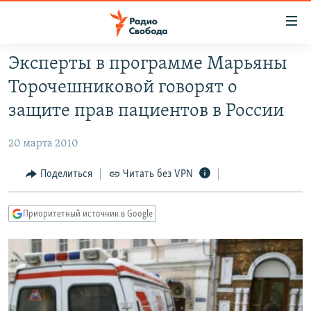
Ссылки
для
упрощенного
Эксперты в программе Марьяны
ПРОГРАММЫ
доступа
Торочешниковой говорят о
ПОДКАСТЫ
Вернуться
защите прав пациентов в России
к
АВТОРСКИЕ ПРОЕКТЫ
основному
20 марта 2010
ЦИТАТЫ СВОБОДЫ
содержанию
Вернутся
МНЕНИЯ
Поделиться
Читать без VPN
к
КУЛЬТУРА
главной
Приоритетный источник в Google
навигации
IDEL.РЕАЛИИ
Вернутся
КАВКАЗ.РЕАЛИИ
к
СЕВЕР.РЕАЛИИ
поиску
СИБИРЬ.РЕАЛИИ