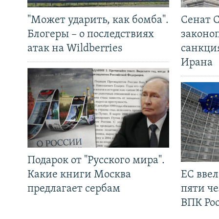
"Может ударить, как бомба".
Сенат 
Блогеры – о последствиях
законо
атак на Wildberries
санкци
Ирана
Подарок от "Русского мира".
Какие книги Москва
ЕС вве
предлагает сербам
пяти че
ВПК Ро