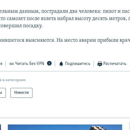
ельным данным, пострадали два человека: пилот и па
то самолет после взлета набрал высоту десять метров, 
овершил посадку.
ившегося выясняются. На место аварии прибыли вра
ся
Читать без VPN
Подпишитесь
Распечатать
е в категориях
ы
Новости