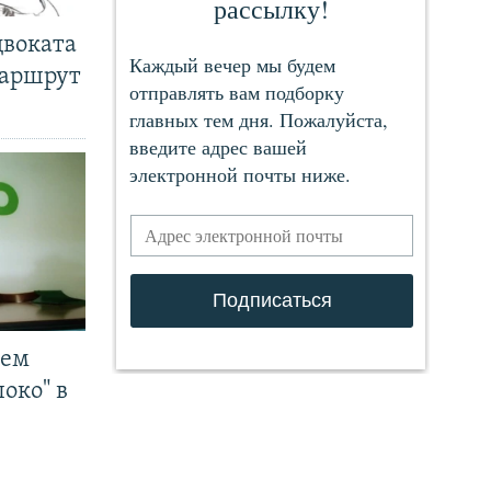
двоката
маршрут
чем
око" в