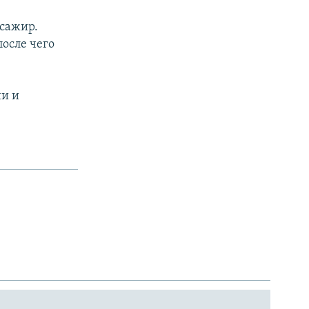
ссажир.
после чего
чи и