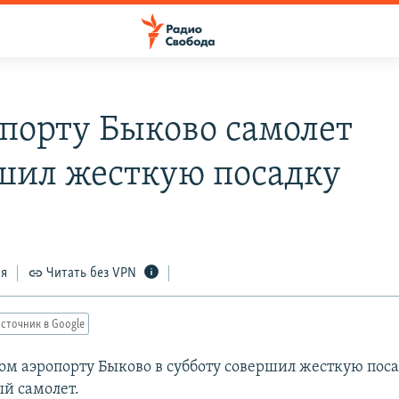
опорту Быково самолет
шил жесткую посадку
ся
Читать без VPN
сточник в Google
ом аэропорту Быково в субботу совершил жесткую пос
й самолет.