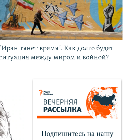
"Иран тянет время". Как долго будет
ситуация между миром и войной?