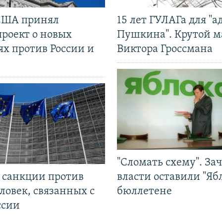
США принял
15 лет ГУЛАГа для "а
проект о новых
Пушкина". Крутой 
ях против России и
Виктора Гроссмана
"Сломать схему". За
л санкции против
власти оставили "Ябл
ловек, связанных с
бюллетене
ссии