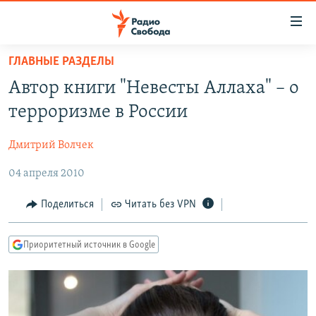
Ссылки
для
упрощенного
ГЛАВНЫЕ РАЗДЕЛЫ
ПРОГРАММЫ
доступа
Автор книги "Невесты Аллаха" – о
ПОДКАСТЫ
Вернуться
терроризме в России
к
АВТОРСКИЕ ПРОЕКТЫ
основному
Дмитрий Волчек
ЦИТАТЫ СВОБОДЫ
содержанию
Вернутся
04 апреля 2010
МНЕНИЯ
к
КУЛЬТУРА
Поделиться
Читать без VPN
главной
навигации
IDEL.РЕАЛИИ
Вернутся
Приоритетный источник в Google
КАВКАЗ.РЕАЛИИ
к
СЕВЕР.РЕАЛИИ
поиску
СИБИРЬ.РЕАЛИИ