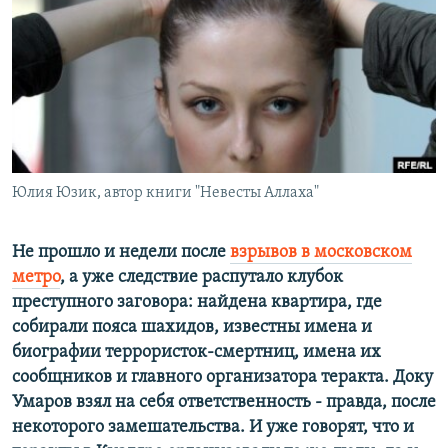
РАСПИСАНИЕ ВЕЩАНИЯ
ПОДПИШИТЕСЬ НА РАССЫЛКУ
СОЦИАЛЬНЫЕ СЕТИ
Юлия Юзик, автор книги "Невесты Аллаха"
Все сайты РСЕ/РС
Не прошло и недели после
взрывов в московском
метро
, а уже следствие распутало клубок
преступного заговора: найдена квартира, где
собирали пояса шахидов, известны имена и
биографии террористок-смертниц, имена их
сообщников и главного организатора теракта. Доку
Умаров взял на себя ответственность - правда, после
некоторого замешательства. И уже говорят, что и