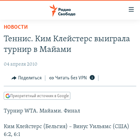
Ссылки
для
упрощенного
НОВОСТИ
ПРОГРАММЫ
доступа
Теннис. Ким Клейстерс выиграла
ПОДКАСТЫ
Вернуться
турнир в Майами
к
АВТОРСКИЕ ПРОЕКТЫ
основному
04 апреля 2010
ЦИТАТЫ СВОБОДЫ
содержанию
Вернутся
МНЕНИЯ
Поделиться
Читать без VPN
к
КУЛЬТУРА
главной
Приоритетный источник в Google
навигации
IDEL.РЕАЛИИ
Вернутся
Турнир WTA. Майами. Финал
КАВКАЗ.РЕАЛИИ
к
СЕВЕР.РЕАЛИИ
поиску
Ким Клейстерс (Бельгия) – Винус Уильямс (США)
6:2, 6:1
СИБИРЬ.РЕАЛИИ