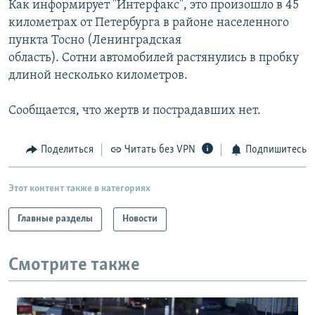
Как информирует "Интерфакс", это произошло в 45
РАСПИСАНИЕ ВЕЩАНИЯ
километрах от Петербурга в районе населенного
ПОДПИШИТЕСЬ НА РАССЫЛКУ
пункта Тосно (Ленинградская
область). Сотни автомобилей растянулись в пробку
длиной несколько километров.
СОЦИАЛЬНЫЕ СЕТИ
Cообщается, что жертв и пострадавших нет.
Поделиться
Читать без VPN
Подпишитесь
Все сайты РСЕ/РС
Этот контент также в категориях
Главные разделы
Новости
Смотрите также