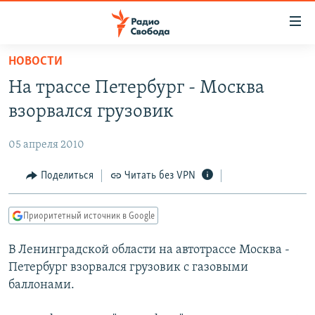
Ссылки
для
упрощенного
НОВОСТИ
ПРОГРАММЫ
доступа
На трассе Петербург - Москва
ПОДКАСТЫ
Вернуться
взорвался грузовик
к
АВТОРСКИЕ ПРОЕКТЫ
основному
05 апреля 2010
ЦИТАТЫ СВОБОДЫ
содержанию
Вернутся
МНЕНИЯ
Поделиться
Читать без VPN
к
КУЛЬТУРА
главной
Приоритетный источник в Google
навигации
IDEL.РЕАЛИИ
Вернутся
В Ленинградской области на автотрассе Москва -
КАВКАЗ.РЕАЛИИ
к
Петербург взорвался грузовик с газовыми
СЕВЕР.РЕАЛИИ
поиску
баллонами.
СИБИРЬ.РЕАЛИИ