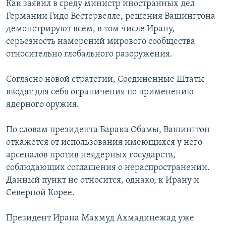
Как заявил в среду министр иностранных дел
РАСПИСАНИЕ ВЕЩАНИЯ
Германии Гидо Вестервелле, решения Вашингтона
ПОДПИШИТЕСЬ НА РАССЫЛКУ
демонстрируют всем, в том числе Ирану,
серьезность намерений мирового сообщества
относительно глобального разоружения.
СОЦИАЛЬНЫЕ СЕТИ
Согласно новой стратегии, Соединенные Штаты
вводят для себя ограничения по применению
ядерного оружия.
Все сайты РСЕ/РС
По словам президента Барака Обамы, Вашингтон
откажется от использования имеющихся у него
арсеналов против неядерных государств,
соблюдающих соглашения о нераспространении.
Данный пункт не относится, однако, к Ирану и
Северной Корее.
Президент Ирана Махмуд Ахмадинежад уже