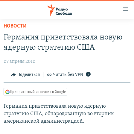
Ссылки
для
упрощенного
НОВОСТИ
ПРОГРАММЫ
доступа
Германия приветствовала новую
ПОДКАСТЫ
Вернуться
ядерную стратегию США
к
АВТОРСКИЕ ПРОЕКТЫ
основному
07 апреля 2010
ЦИТАТЫ СВОБОДЫ
содержанию
Вернутся
МНЕНИЯ
Поделиться
Читать без VPN
к
КУЛЬТУРА
главной
Приоритетный источник в Google
навигации
IDEL.РЕАЛИИ
Вернутся
Германия приветствовала новую ядерную
КАВКАЗ.РЕАЛИИ
к
стратегию США, обнародованную во вторник
СЕВЕР.РЕАЛИИ
поиску
американской администрацией.
СИБИРЬ.РЕАЛИИ