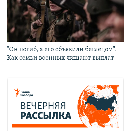
"Он погиб, а его объявили беглецом".
Как семьи военных лишают выплат