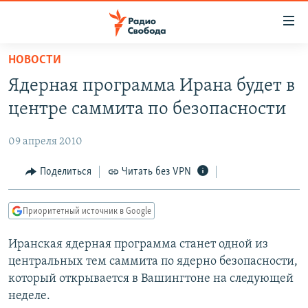
Ссылки
для
упрощенного
НОВОСТИ
ПРОГРАММЫ
доступа
Ядерная программа Ирана будет в
ПОДКАСТЫ
Вернуться
центре саммита по безопасности
к
АВТОРСКИЕ ПРОЕКТЫ
основному
09 апреля 2010
ЦИТАТЫ СВОБОДЫ
содержанию
Вернутся
МНЕНИЯ
Поделиться
Читать без VPN
к
КУЛЬТУРА
главной
Приоритетный источник в Google
навигации
IDEL.РЕАЛИИ
Вернутся
Иранская ядерная программа станет одной из
КАВКАЗ.РЕАЛИИ
к
центральных тем саммита по ядерно безопасности,
СЕВЕР.РЕАЛИИ
поиску
который открывается в Вашингтоне на следующей
неделе.
СИБИРЬ.РЕАЛИИ