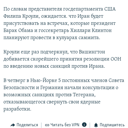
РАСПИСАНИЕ ВЕЩАНИЯ
По словам представителя госдепартамента США
ПОДПИШИТЕСЬ НА РАССЫЛКУ
Филипа Кроули, ожидается. что Иран будет
присутствовать на встречах, которые президент
Барак Обама и госсекретарь Хиллари Клинтон
СОЦИАЛЬНЫЕ СЕТИ
планируют провести в кулуарах саммита.
Кроули еще раз подчеркнул, что Вашингтон
добивается скорейшего принятия резолюции ООН
по введению новых санкций против Ирана.
Все сайты РСЕ/РС
В четверг в Нью-Йорке 5 постоянных членов Совета
Безопасности и Германия начали консультации о
возможных санкциях против Тегерана,
отказывающегося свернуть свои ядерные
разработки.
Поделиться
Читать без VPN
Подпишитесь