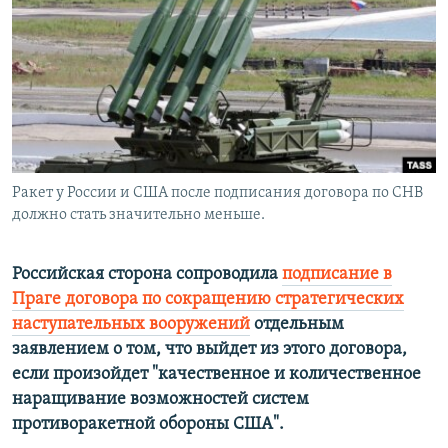
РАСПИСАНИЕ ВЕЩАНИЯ
ПОДПИШИТЕСЬ НА РАССЫЛКУ
СОЦИАЛЬНЫЕ СЕТИ
Ракет у России и США после подписания договора по СНВ
должно стать значительно меньше.
Все сайты РСЕ/РС
Российская сторона сопроводила
подписание
в
Праге
договора по сокращению стратегических
наступательных вооружений
отдельным
заявлением о том, что выйдет из этого договора,
если произойдет "качественное и количественное
наращивание возможностей систем
противоракетной обороны США".