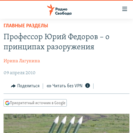
Ссылки
для
упрощенного
ГЛАВНЫЕ РАЗДЕЛЫ
ПРОГРАММЫ
доступа
Профессор Юрий Федоров – о
ПОДКАСТЫ
Вернуться
принципах разоружения
к
АВТОРСКИЕ ПРОЕКТЫ
основному
Ирина Лагунина
ЦИТАТЫ СВОБОДЫ
содержанию
Вернутся
09 апреля 2010
МНЕНИЯ
к
КУЛЬТУРА
Поделиться
Читать без VPN
главной
навигации
IDEL.РЕАЛИИ
Вернутся
Приоритетный источник в Google
КАВКАЗ.РЕАЛИИ
к
СЕВЕР.РЕАЛИИ
поиску
СИБИРЬ.РЕАЛИИ