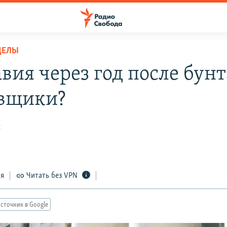
ДЕЛЫ
ия через год после бунта
вщики?
н
ся
Читать без VPN
сточник в Google