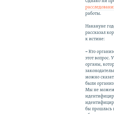
Однако ни пр
расследовани
работы.
Накануне год
рассказал ко
к истине:
–
Кто организ
этот вопрос.
органы, кото
законодательн
можно сказать
были организ
Мы не можем 
идентифициро
идентифициро
бы прошлась 