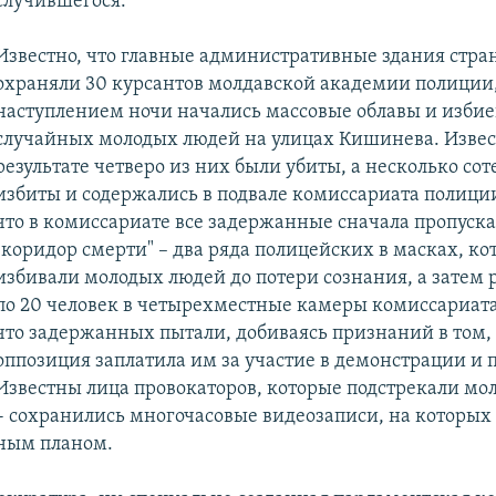
случившегося.
Известно, что главные административные здания стра
охраняли 30 курсантов молдавской академии полиции,
наступлением ночи начались массовые облавы и изби
случайных молодых людей на улицах Кишинева. Извест
результате четверо из них были убиты, а несколько со
избиты и содержались в подвале комиссариата полиции
что в комиссариате все задержанные сначала пропуска
"коридор смерти" – два ряда полицейских в масках, ко
избивали молодых людей до потери сознания, а затем 
по 20 человек в четырехместные камеры комиссариата
что задержанных пытали, добиваясь признаний в том,
оппозиция заплатила им за участие в демонстрации и 
Известны лица провокаторов, которые подстрекали мо
- сохранились многочасовые видеозаписи, на которых
ным планом.