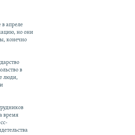
 в апреле
ацию, но они
мы, конечно
ударство
ольство в
е люди,
 и
трудников
на время
сс-
идетельства