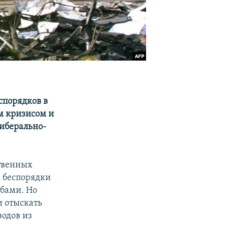
спорядков в
м кризисом и
либерально-
твенных
и беспорядки
жбами. Но
и отыскать
водов из