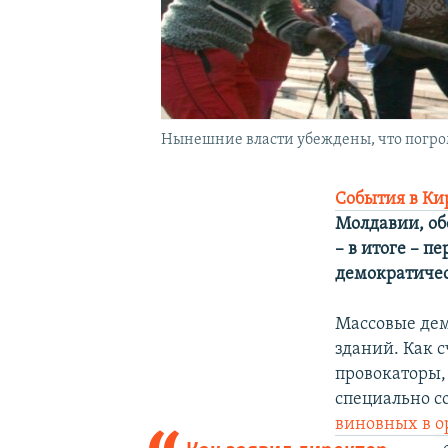
Нынешние власти убеждены, что погр
Cобытия в Ки
Молдавии, об
–
в итоге – п
демократичес
Массовые дем
зданий. Как 
провокаторы,
специально с
виновных в о