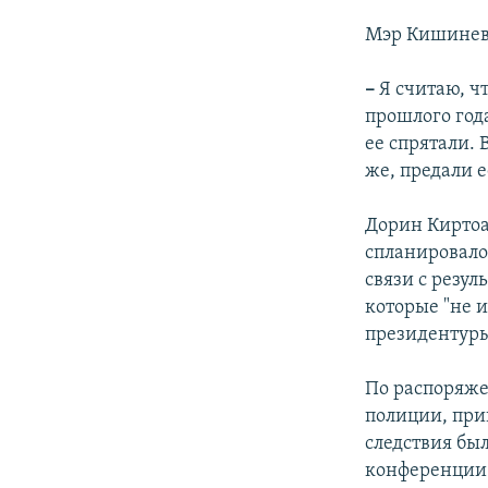
Мэр Кишине
–
Я считаю, ч
прошлого год
ее спрятали. 
же, предали е
Дорин Киртоак
спланировало
связи с резул
которые "не 
президентуры
По распоряж
полиции, прин
следствия бы
конференции 