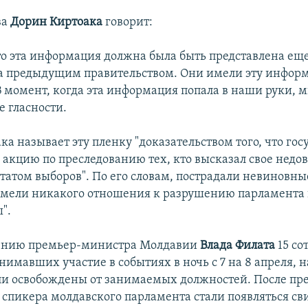
ва
Дорин Киртоака
говорит:
то эта информация должна была быть представлена еще
а предыдущим правительством. Они имели эту информ
В момент, когда эта информация попала в наши руки, 
е гласности.
а называет эту пленку "доказательством того, что гос
 акцию по преследованию тех, кто высказал свое недов
ьтатом выборов". По его словам, пострадали невиновны
имели никакого отношения к разрушению парламента
".
ению премьер-министра Молдавии
Влада Филата
15 со
имавших участие в событиях в ночь с 7 на 8 апреля, 
ли освобождены от занимаемых должностей. После пре
спикера молдавского парламента стали появляться св