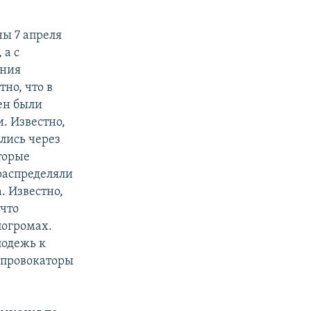
ны 7 апреля
 а с
ения
но, что в
тен были
. Известно,
лись через
торые
распределяли
. Известно,
 что
погромах.
лодежь к
 провокаторы