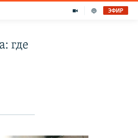
ЭФИР
: где