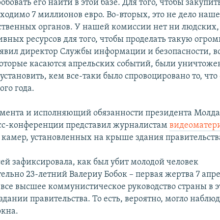
обовать его найти в этой базе. Для того, чтобы закупит
бходимо 7 миллионов евро. Во-вторых, это не дело наш
дственных органов. У нашей комиссии нет ни людских,
вных ресурсов для того, чтобы проделать такую огр
заявил директор Службы информации и безопасности, в
оторые касаются апрельских событий, были уничтожен
становить, кем все-таки было спровоцировано то, что 
ого года.
амента и исполняющий обязанности президента Молд
сс-конференции представил журналистам
видеоматер
 камер, установленных на крыше здания правительств
сей зафиксировала, как был убит молодой человек
ельно 23-летний Валериу Бобок – первая жертва 7 апре
о все высшее коммунистическое руководство страны в э
здании правительства. То есть, вероятно, могло наблю
окна.