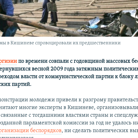
омы в Кишиневе спровоцировали их предшественники
ргизии
по времени совпали с годовщиной массовых бе
ернувшихся весной 2009 года затяжным политически
ереходом власти от коммунистической партии к блоку 
ких партий.
онстрации молодежи привели к разгрому правительс
считают многие эксперты в Кишиневе, организовывал
 связанные с тогдашними властями страны и спецслу
озданной парламентской комиссии за год не удалось н
рганизации беспорядков
, ни сделать политических вы