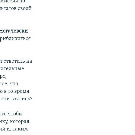
омиссия по
ьтатов своей
Ногачевски
приблизиться
т ответить на
анительные
рс,
ное, что
о в то время
 они взялись?
ого чтобы
ку, которая
ий и, таким