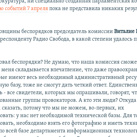
окуратура, ни специально созданная парламентская к
ю событий 7 апреля
пока не представила никаких резул
овщины беспорядков председатель комиссии
Виталие 
рреспонденту Радио Свобода, в какой степени удалось 
овал беспорядки? Не думаю, что наша комиссия сможе
 У меня складывается впечатление, что даже правоохр
рые имеют весь необходимый административный ресу
ую базу, тоже не смогут дать четкий ответ. Единствен
 - все свидетели, которых мы опрашивали, говорят, чт
ованные группы провокаторов. А кто эти люди? Откуда
сказать, потому что мы не можем, во-первых, их
вать: у нас нет необходимой технической базы. Для т
вать, необходимо взять его фотографию и иметь техни
по всей базе департамента информационных технолог