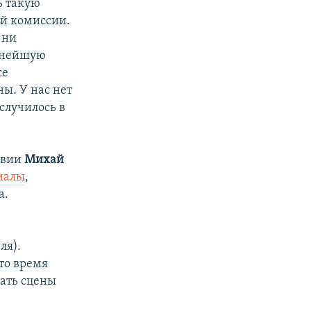
ь такую
ей комиссии.
 ни
омнейшую
се
ы. У нас нет
случилось в
авии
Михай
иалы
,
а.
ля).
то время
дать сцены