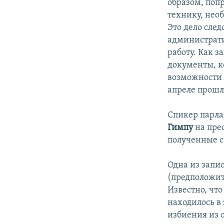
образом, попр
технику, нео
Это дело сле
администрати
работу. Как 
документы, к
возможности у
апреле прошл
Спикер парл
Гимпу
на пре
полученные с
Одна из запи
(предположит
Известно, чт
находилось в 
избиения из 