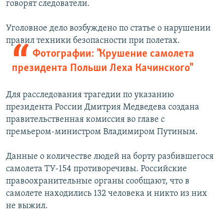
говорят следователи.
РАСПИСАНИЕ ВЕЩАНИЯ
ПОДПИШИТЕСЬ НА РАССЫЛКУ
Уголовное дело возбуждено по статье о нарушении
правил техники безопасности при полетах.
Фотографии: "Крушение самолета
СОЦИАЛЬНЫЕ СЕТИ
президента Польши Леха Качинского"
Для расследования трагедии по указанию
президента России Дмитрия Медведева создана
правительственная комиссия во главе с
Все сайты РСЕ/РС
премьером-министром Владимиром Путиным.
Данные о количестве людей на борту разбившегося
самолета ТУ-154 противоречивы. Российские
правоохранительные органы сообщают, что в
самолете находились 132 человека и никто из них
не выжил.