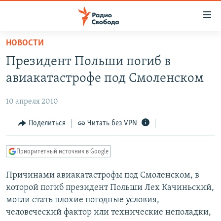
Ссылки
для
упрощенного
НОВОСТИ
ПРОГРАММЫ
доступа
Президент Польши погиб в
ПОДКАСТЫ
Вернуться
авиакатастрофе под Смоленском
к
АВТОРСКИЕ ПРОЕКТЫ
основному
10 апреля 2010
ЦИТАТЫ СВОБОДЫ
содержанию
Вернутся
МНЕНИЯ
Поделиться
Читать без VPN
к
КУЛЬТУРА
главной
Приоритетный источник в Google
навигации
IDEL.РЕАЛИИ
Вернутся
Причинами авиакатастрофы под Смоленском, в
КАВКАЗ.РЕАЛИИ
к
которой погиб президент Польши Лех Качиньский,
СЕВЕР.РЕАЛИИ
поиску
могли стать плохие погодные условия,
человеческий фактор или технические неполадки,
СИБИРЬ.РЕАЛИИ