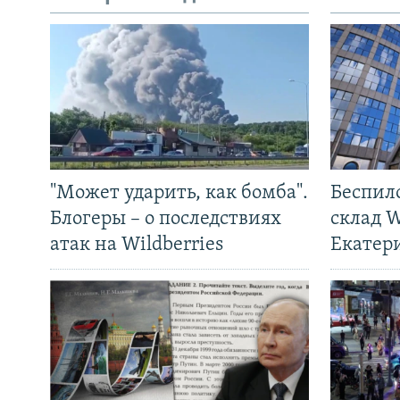
"Может ударить, как бомба".
Беспил
Блогеры – о последствиях
склад W
атак на Wildberries
Екатер