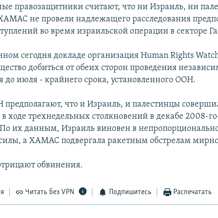
е правозащитники считают, что ни Израиль, ни пал
ХАМАС не провели надлежащего расследования пред
туплений во время израильской операции в секторе Га
нном сегодня докладе организация Human Rights Watc
щество добиться от обеих сторон проведения независи
я до июля - крайнего срока, установленного ООН.
 предполагают, что и Израиль, и палестинцы соверш
 в ходе трехнедельных столкновений в декабе 2008-го
. По их данным, Израиль виновен в непропорциональн
илы, а ХАМАС подвергала ракетным обстрелам мирно
отрицают обвинения.
ся
Читать без VPN
Подпишитесь
Распечатать