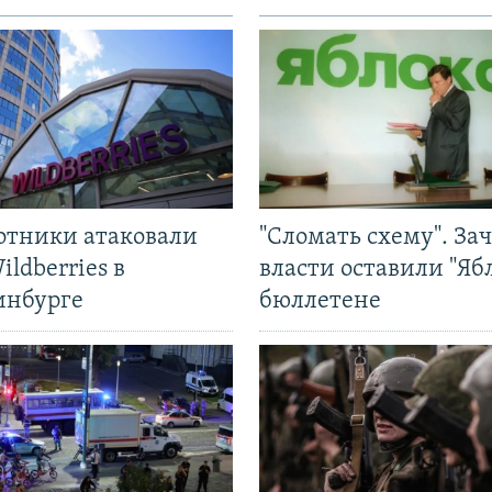
отники атаковали
"Сломать схему". За
ildberries в
власти оставили "Ябл
инбурге
бюллетене