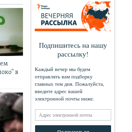
чем
око" в