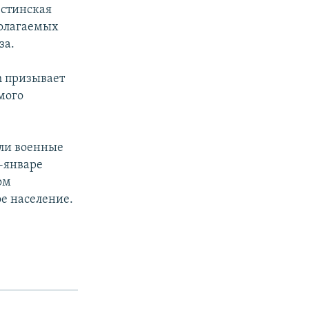
естинская
полагаемых
за.
h призывает
мого
или военные
-январе
ом
е население.