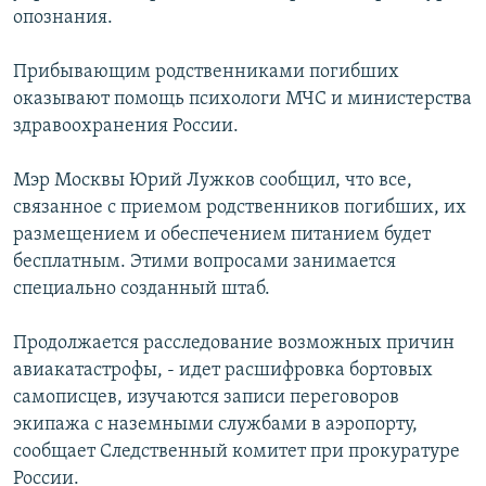
опознания.
РАСПИСАНИЕ ВЕЩАНИЯ
ПОДПИШИТЕСЬ НА РАССЫЛКУ
Прибывающим родственниками погибших
оказывают помощь психологи МЧС и министерства
СОЦИАЛЬНЫЕ СЕТИ
здравоохранения России.
Мэр Москвы Юрий Лужков сообщил, что все,
связанное с приемом родственников погибших, их
размещением и обеспечением питанием будет
бесплатным. Этими вопросами занимается
Все сайты РСЕ/РС
специально созданный штаб.
Продолжается расследование возможных причин
авиакатастрофы, - идет расшифровка бортовых
самописцев, изучаются записи переговоров
экипажа с наземными службами в аэропорту,
сообщает Следственный комитет при прокуратуре
России.