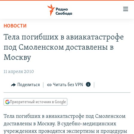
Ссылки
для
упрощенного
НОВОСТИ
ПРОГРАММЫ
доступа
Тела погибших в авиакатастрофе
ПОДКАСТЫ
Вернуться
под Смоленском доставлены в
к
АВТОРСКИЕ ПРОЕКТЫ
Москву
основному
ЦИТАТЫ СВОБОДЫ
содержанию
11 апреля 2010
Вернутся
МНЕНИЯ
к
Поделиться
Читать без VPN
КУЛЬТУРА
главной
навигации
IDEL.РЕАЛИИ
Приоритетный источник в Google
Вернутся
КАВКАЗ.РЕАЛИИ
к
Тела погибших в авиакатастрофе под Смоленском
СЕВЕР.РЕАЛИИ
поиску
доставлены в Москву. В судебно-медицинских
СИБИРЬ.РЕАЛИИ
учреждениях проводятся экспертизы и процедуры