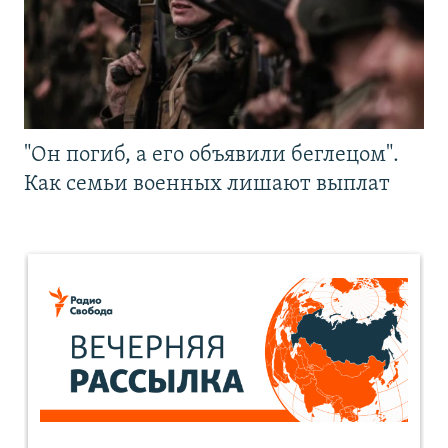
"Он погиб, а его объявили беглецом".
Как семьи военных лишают выплат