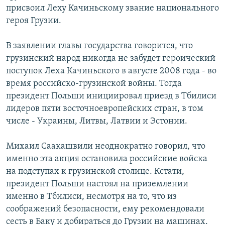
присвоил Леху Качиньскому звание национального
РАСПИСАНИЕ ВЕЩАНИЯ
героя Грузии.
ПОДПИШИТЕСЬ НА РАССЫЛКУ
В заявлении главы государства говорится, что
СОЦИАЛЬНЫЕ СЕТИ
грузинский народ никогда не забудет героический
поступок Леха Качиньского в августе 2008 года - во
время российско-грузинской войны. Тогда
президент Польши инициировал приезд в Тбилиси
лидеров пяти восточноевропейских стран, в том
числе - Украины, Литвы, Латвии и Эстонии.
Все сайты РСЕ/РС
Михаил Саакашвили неоднократно говорил, что
именно эта акция остановила российские войска
на подступах к грузинской столице. Кстати,
президент Польши настоял на приземлении
именно в Тбилиси, несмотря на то, что из
соображений безопасности, ему рекомендовали
сесть в Баку и добираться до Грузии на машинах.