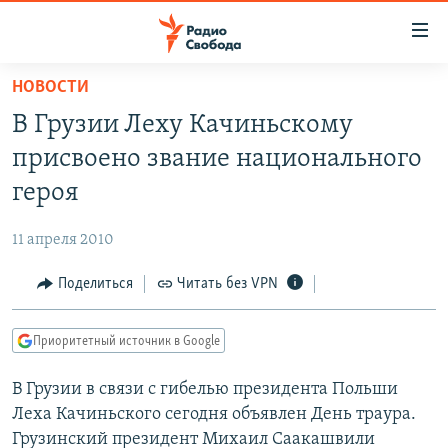
Ссылки
для
упрощенного
НОВОСТИ
ПРОГРАММЫ
доступа
В Грузии Леху Качиньскому
ПОДКАСТЫ
Вернуться
присвоено звание национального
к
АВТОРСКИЕ ПРОЕКТЫ
героя
основному
ЦИТАТЫ СВОБОДЫ
содержанию
11 апреля 2010
Вернутся
МНЕНИЯ
к
Поделиться
Читать без VPN
КУЛЬТУРА
главной
навигации
IDEL.РЕАЛИИ
Приоритетный источник в Google
Вернутся
КАВКАЗ.РЕАЛИИ
к
В Грузии в связи с гибелью президента Польши
СЕВЕР.РЕАЛИИ
поиску
Леха Качиньского сегодня объявлен День траура.
СИБИРЬ.РЕАЛИИ
Грузинский президент Михаил Саакашвили