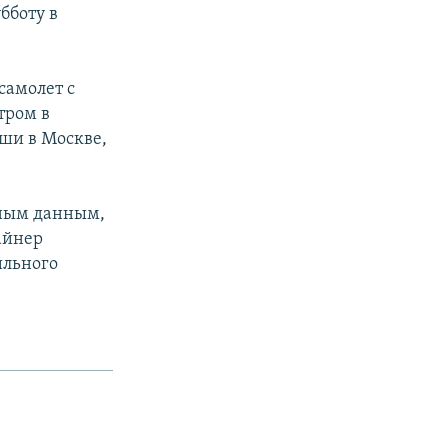
бботу в
самолет с
тром в
ши в Москве,
ьным данным,
айнер
ильного