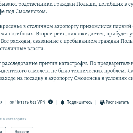
бывают родственники граждан Польши, погибших в су
фе под Смоленском.
скресенье в столичном аэропорту приземлился первый 
ми погибших. Второй рейс, как ожидается, прибудет у
 Все расходы, связанные с пребыванием граждан Поль
 столичные власти.
 расследование причин катастрофы. По предварител
зидентского самолета не было технических проблем. Л
заходе на посадку в аэропорту Смоленска в условиях с
ся
Читать без VPN
Подпишитесь
Распечатать
е в категориях
ы
Новости