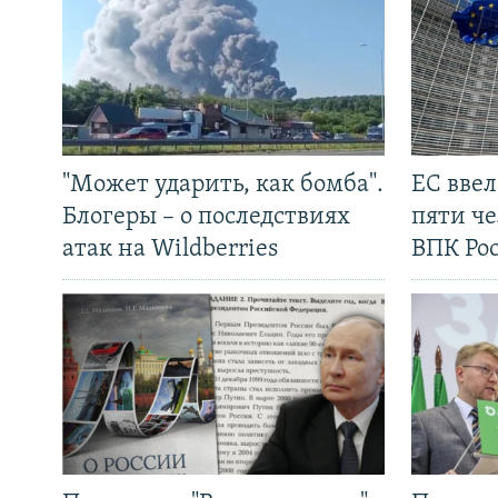
"Может ударить, как бомба".
ЕС вве
Блогеры – о последствиях
пяти че
атак на Wildberries
ВПК Ро