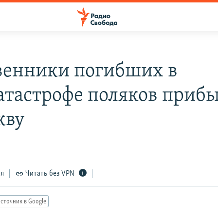
венники погибших в
атастрофе поляков приб
кву
ся
Читать без VPN
сточник в Google