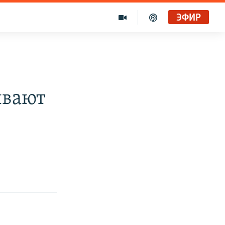
ЭФИР
ывают