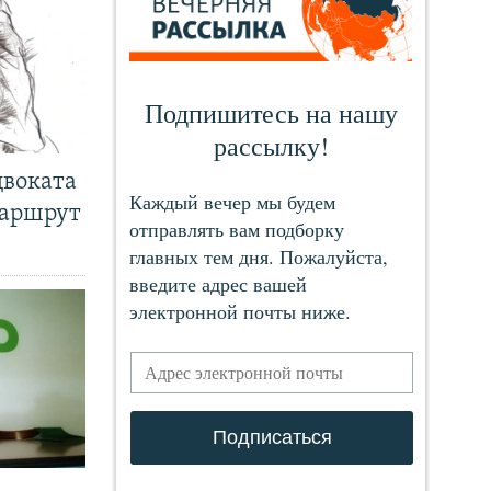
двоката
маршрут