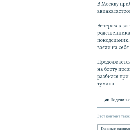
РАСПИСАНИЕ ВЕЩАНИЯ
В Москву при
ПОДПИШИТЕСЬ НА РАССЫЛКУ
авиакатастро
Вечером в во
родственника
понедельник.
взяли на себя
Продолжается
на борту пре
разбился при 
тумана.
Поделить
Этот контент такж
Главные раздел