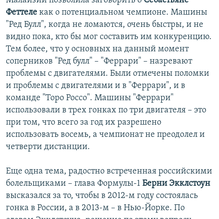
Малайзии позволила заговорить о
Себастьяне
Феттеле
как о потенциальном чемпионе. Машины
"Ред Булл", когда не ломаются, очень быстры, и не
видно пока, кто бы мог составить им конкуренцию.
Тем более, что у основных на данный момент
соперников "Ред булл" – "Феррари" – назревают
проблемы с двигателями. Были отмечены поломки
и проблемы с двигателями и в "Феррари", и в
команде "Торо Россо". Машины "Феррари"
использовали в трех гонках по три двигателя – это
при том, что всего за год их разрешено
использовать восемь, а чемпионат не преодолел и
четверти дистанции.
Еще одна тема, радостно встреченная российскими
болельщиками – глава Формулы-1
Берни Экклстоун
высказался за то, чтобы в 2012-м году состоялась
гонка в России, а в 2013-м – в Нью-Йорке. По