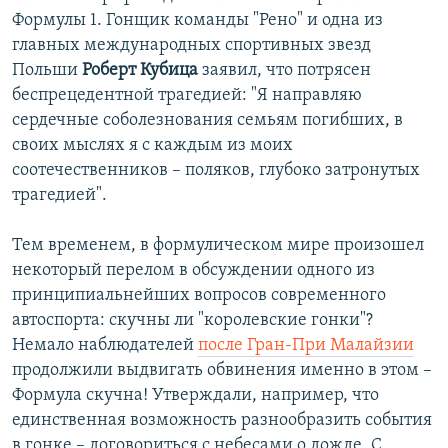
Формулы 1. Гонщик команды "Рено" и одна из
главных международных спортивных звезд
Польши
Роберт Кубица
заявил, что потрясен
беспрецедентной трагедией: "Я направляю
сердечные соболезнования семьям погибших, в
своих мыслях я с каждым из моих
соотечественников – поляков, глубоко затронутых
трагедией".
Тем временем, в формулическом мире произошел
некоторый перелом в обсуждении одного из
принципиальнейших вопросов современного
автоспорта: скучны ли "королевские гонки"?
Немало наблюдателей
после Гран-При Малайзии
продолжили выдвигать обвинения именно в этом –
Формула скучна! Утверждали, например, что
единственная возможность разнообразить события
в гонке – договориться с небесами о дожде. С