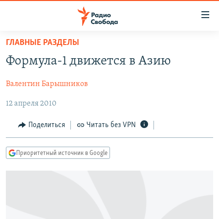
Ссылки
для
упрощенного
ГЛАВНЫЕ РАЗДЕЛЫ
ПРОГРАММЫ
доступа
Формула-1 движется в Азию
ПОДКАСТЫ
Вернуться
к
Валентин Барышников
АВТОРСКИЕ ПРОЕКТЫ
основному
12 апреля 2010
ЦИТАТЫ СВОБОДЫ
содержанию
Вернутся
МНЕНИЯ
Поделиться
Читать без VPN
к
КУЛЬТУРА
главной
Приоритетный источник в Google
навигации
IDEL.РЕАЛИИ
Вернутся
КАВКАЗ.РЕАЛИИ
к
СЕВЕР.РЕАЛИИ
поиску
СИБИРЬ.РЕАЛИИ