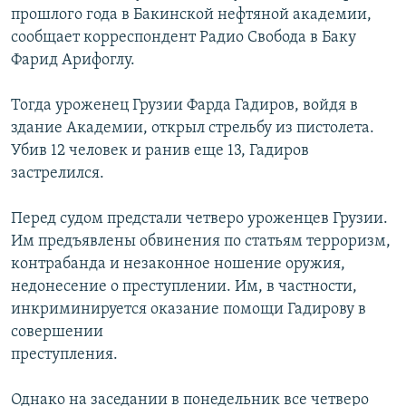
прошлого года в Бакинской нефтяной академии,
РАСПИСАНИЕ ВЕЩАНИЯ
сообщает корреспондент Радио Свобода в Баку
ПОДПИШИТЕСЬ НА РАССЫЛКУ
Фарид Арифоглу.
СОЦИАЛЬНЫЕ СЕТИ
Тогда уроженец Грузии Фарда Гадиров, войдя в
здание Академии, открыл стрельбу из пистолета.
Убив 12 человек и ранив еще 13, Гадиров
застрелился.
Перед судом предстали четверо уроженцев Грузии.
Все сайты РСЕ/РС
Им предъявлены обвинения по статьям терроризм,
контрабанда и незаконное ношение оружия,
недонесение о преступлении. Им, в частности,
инкриминируется оказание помощи Гадирову в
совершении
преступления.
Однако на заседании в понедельник все четверо