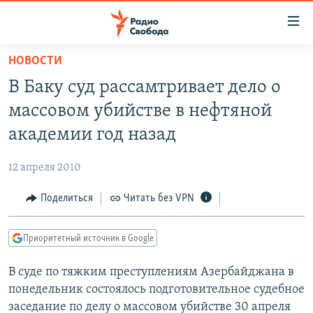
Ссылки
для
упрощенного
НОВОСТИ
ПРОГРАММЫ
доступа
В Баку суд рассамтривает дело о
ПОДКАСТЫ
Вернуться
массовом убийстве в нефтяной
к
АВТОРСКИЕ ПРОЕКТЫ
академии год назад
основному
ЦИТАТЫ СВОБОДЫ
содержанию
12 апреля 2010
Вернутся
МНЕНИЯ
к
Поделиться
Читать без VPN
КУЛЬТУРА
главной
навигации
IDEL.РЕАЛИИ
Приоритетный источник в Google
Вернутся
КАВКАЗ.РЕАЛИИ
к
В суде по тяжким преступлениям Азербайджана в
СЕВЕР.РЕАЛИИ
поиску
понедельник состоялось подготовительное судебное
СИБИРЬ.РЕАЛИИ
заседание по делу о массовом убийстве 30 апреля