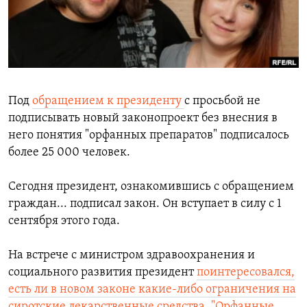
РАСПИСАНИЕ ВЕЩАНИЯ
ПОДПИШИТЕСЬ НА РАССЫЛКУ
СОЦИАЛЬНЫЕ СЕТИ
Под
обращением к президенту
с просьбой не
подписывать новый законопроект без внесния в
него понятия "орфанных препаратов" подписалось
более 25 000 человек.
Все сайты РСЕ/РС
Сегодня президент, ознакомившись с обращением
граждан... подписал закон. Он вступает в силу с 1
сентября этого года.
На встрече с министром здравоохранения и
социального развития президент
поинтересовался,
есть ли в новом законе какие-либо ограничения на
сиротские лекарственные средства. "Орфанные