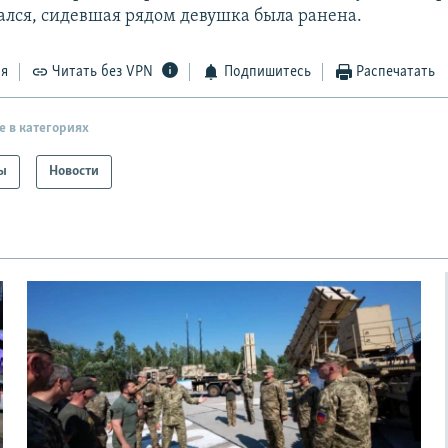
лся, сидевшая рядом девушка была ранена.
ся
Читать без VPN
Подпишитесь
Распечатать
е в категориях
ы
Новости