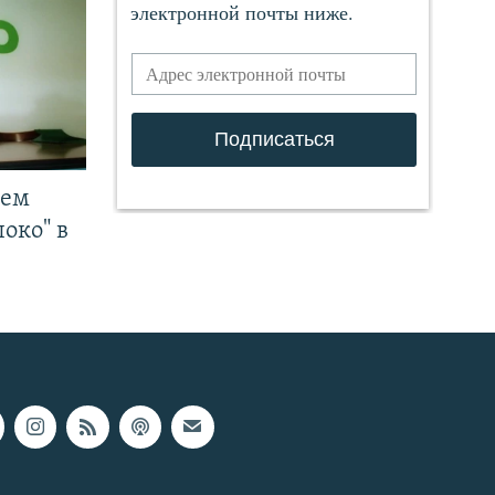
чем
око" в