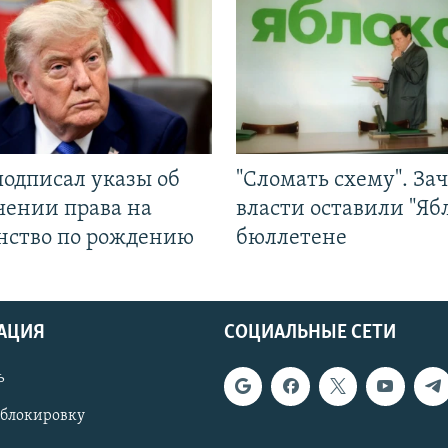
подписал указы об
"Сломать схему". За
чении права на
власти оставили "Ябл
нство по рождению
бюллетене
АЦИЯ
СОЦИАЛЬНЫЕ СЕТИ
ь
 блокировку