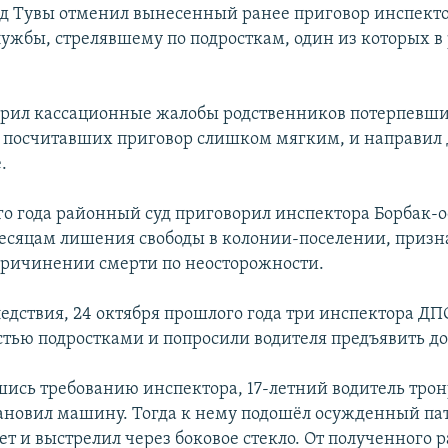
д Тувы отменил вынесенный ранее приговор инспект
лужбы, стрелявшему по подросткам, один из которых в 
орил кассационные жалобы родственников потерпевши
 посчитавших приговор слишком мягким, и направил 
.
ого года районный суд приговорил инспектора Борбак-о
месяцам лишения свободы в колонии-поселении, призн
ричинении смерти по неосторожности.
едствия, 24 октября прошлого года три инспектора ДП
тью подростками и попросили водителя предъявить д
ись требованию инспектора, 17-летний водитель трон
тановил машину. Тогда к нему подошёл осужденный па
ет и выстрелил через боковое стекло. От полученного 