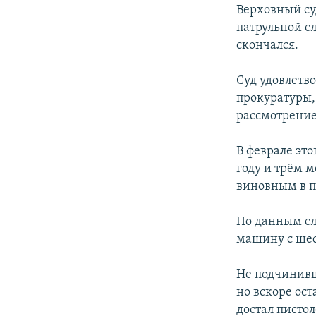
РАСПИСАНИЕ ВЕЩАНИЯ
Верховный су
ПОДПИШИТЕСЬ НА РАССЫЛКУ
патрульной с
скончался.
Суд удовлетв
прокуратуры,
рассмотрение
В феврале эт
году и трём 
виновным в п
По данным сл
машину с шес
Не подчинивш
но вскоре ос
достал пистол