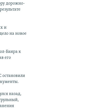
ору дорожно-
результате
х и
дело на новое
ол-Баира к
ав его
С остановили
окументы.
улся назад,
трульный,
ранения