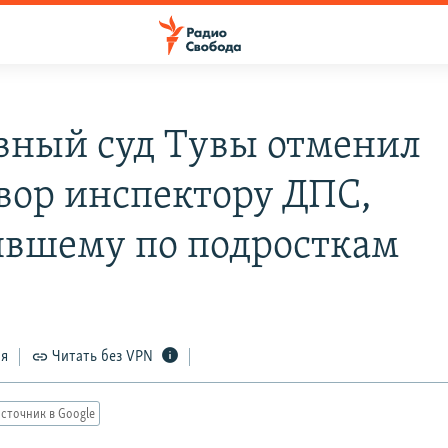
вный суд Тувы отменил
вор инспектору ДПС,
явшему по подросткам
ся
Читать без VPN
сточник в Google