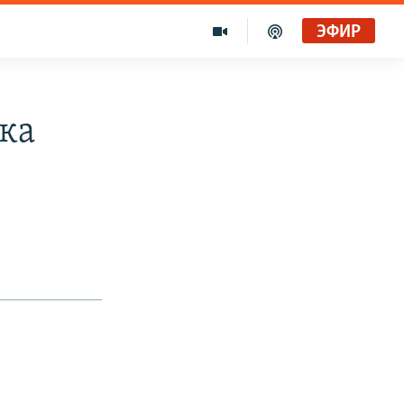
ЭФИР
бка