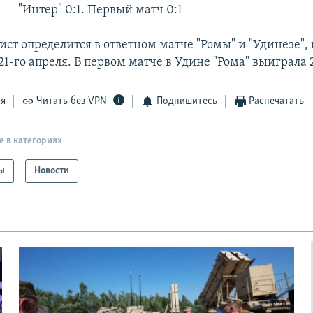
 — "Интер" 0:1. Первый матч 0:1
ист определится в ответном матче "Ромы" и "Удинезе",
21-го апреля. В первом матче в Удине "Рома" выиграла 2
ся
Читать без VPN
Подпишитесь
Распечатать
е в категориях
ы
Новости