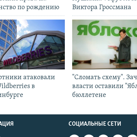
нство по рождению
Виктора Гроссмана
отники атаковали
"Сломать схему". За
ildberries в
власти оставили "Ябл
инбурге
бюллетене
АЦИЯ
СОЦИАЛЬНЫЕ СЕТИ