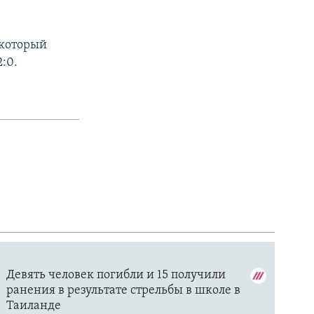
 который
:0.