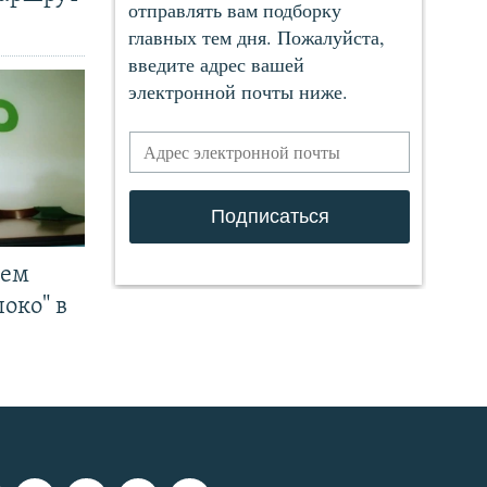
чем
око" в