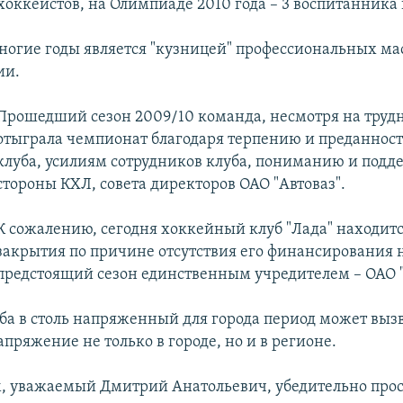
хоккеистов, на Олимпиаде 2010 года – 3 воспитанника 
многие годы является "кузницей" профессиональных ма
ии.
Прошедший сезон 2009/10 команда, несмотря на трудн
отыграла чемпионат благодаря терпению и преданност
клуба, усилиям сотрудников клуба, пониманию и подд
стороны КХЛ, совета директоров ОАО "Автоваз".
К сожалению, сегодня хоккейный клуб "Лада" находитс
закрытия по причине отсутствия его финансирования 
предстоящий сезон единственным учредителем – ОАО "
ба в столь напряженный для города период может выз
пряжение не только в городе, но и в регионе.
им, уважаемый Дмитрий Анатольевич, убедительно про