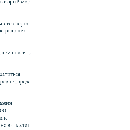
 который мог
ного спорта
ше решение –
ейшем вносить
ратиться
ровне города
амин
300
и и
 не выплатит