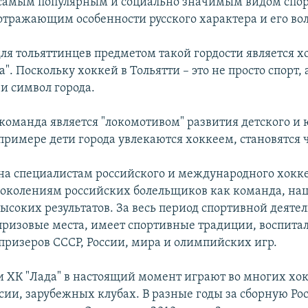
самым популярным и социально значимым видом спор
отражающим особенности русского характера и его вол
для тольяттинцев предметом такой гордости является 
". Поскольку хоккей в Тольятти – это не просто спорт,
и символ города.
команда является "локомотивом" развития детского и
е примере дети города увлекаются хоккеем, становятся
тна специалистам российского и международного хокке
околениям российских болельщиков как команда, на
ысоких результатов. За весь период спортивной деятел
призовые места, имеет спортивные традиции, воспита
призеров СССР, России, мира и олимпийских игр.
 ХК "Лада" в настоящий момент играют во многих х
сии, зарубежных клубах. В разные годы за сборную Ро