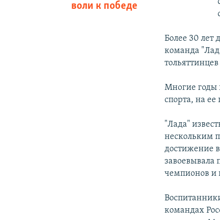
воли к победе
Более 30 лет 
команда "Лада
тольяттинцев 
Многие годы 
спорта, на е
"Лада" извес
нескольким п
достижение в
завоевывала 
чемпионов и 
Воспитанники
командах Рос