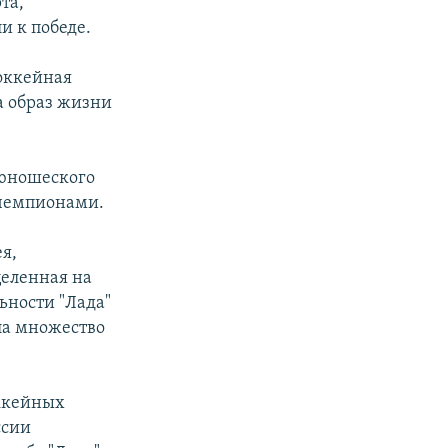
та,
и к победе.
хоккейная
 а образ жизни
 юношеского
 чемпионами.
я,
целенная на
ьности "Лада"
ла множество
оккейных
ссии