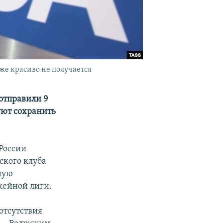
 же красиво не получается
отправили 9
уют сохранить
России
ского клуба
йшую
кейной лиги.
отсутствия