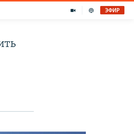
ЭФИР
ить