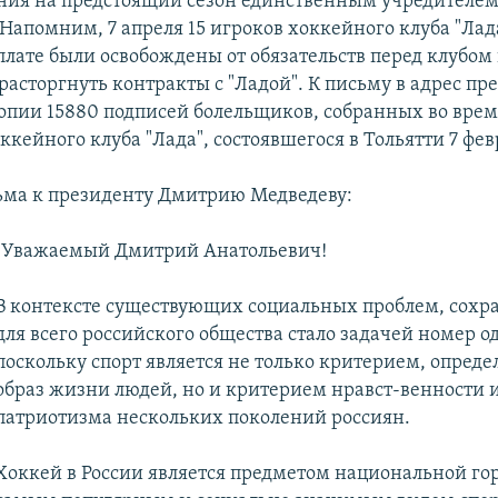
ия на предстоящий сезон единственным учредителем
Напомним, 7 апреля 15 игроков хоккейного клуба "Лада
рплате были освобождены от обязательств перед клубом
расторгнуть контракты с "Ладой". К письму в адрес пр
пии 15880 подписей болельщиков, собранных во врем
кейного клуба "Лада", состоявшегося в Тольятти 7 фев
сьма к президенту Дмитрию Медведеву:
"Уважаемый Дмитрий Анатольевич!
В контексте существующих социальных проблем, сохр
для всего российского общества стало задачей номер о
поскольку спорт является не только критерием, опре
образ жизни людей, но и критерием нравст-венности 
патриотизма нескольких поколений россиян.
Хоккей в России является предметом национальной гор