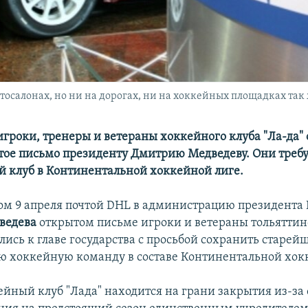
втосалонах, но ни на дорогах, ни на хоккейных площадках так
игроки, тренеры и ветераны хоккейного клуба "Ла-да" 
тое письмо президенту Дмитрию Медведеву. Они треб
й клуб в Континентальной хоккейной лиге.
ом 9 апреля почтой DHL в администрацию президента 
ведева
открытом письме игроки и ветераны тольяттин
лись к главе государства с просьбой сохранить старе
ю хоккейную команду в составе Континентальной хок
ейный клуб "Лада" находится на грани закрытия из-за 