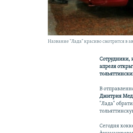
Название "Лада" красиво смотрится в а
Cотрудники, 
апреля откры
тольяттински
В отправленн
Дмитрия Мед
"Лада" обрати
тольяттинску
Сегодня хокк