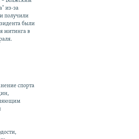
 – Волжским
" из-за
 и получили
езидента были
я митинга в
раля.
анение спорта
дин,
деляющим
и
дости,