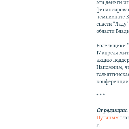
эти деньги и
финансирован
чемпионате К
спасти "Ладу
области Влад
Болельщики "
17 апреля мит
акцию поддер
Напомним, чт
тольяттинска
конференции
* * *
От редакции.
Путиным
гла
г.