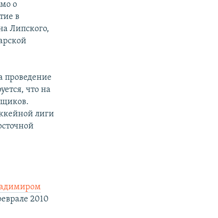
ьмо о
тие в
а Липского,
марской
а проведение
уется, что на
ьщиков.
ккейной лиги
осточной
ладимиром
феврале 2010