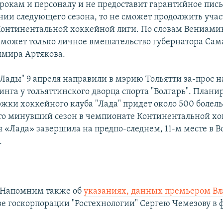
грокам и персоналу и не предоставит гарантийное пис
ии следующего сезона, то не сможет продолжить учас
онтинентальной хоккейной лиги. По словам Вениамин
" может только личное вмешательство губернатора Са
имира Артякова.
Лады" 9 апреля направили в мэрию Тольятти за-прос н
инга у тольяттинского дворца спорта "Волгарь". Планир
жки хоккейного клуба "Лада" придет около 500 болел
о минувший сезон в чемпионате Континентальной хо
я «Лада» завершила на предпо-следнем, 11-м месте в В
.
Напомним также об
указаниях, данных премьером В
ве госкорпорации "Ростехнологии" Сергею Чемезову в 