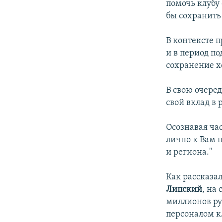
помочь клубу
бы сохранить 
В контексте 
и в период п
сохранение х
В свою очеред
свой вклад в 
Осознавая ча
лично к Вам 
и региона."
Как рассказа
Липский
, на
миллионов ру
персоналом кл