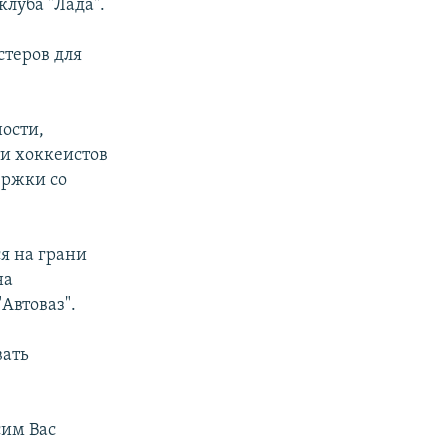
клуба "Лада".
стеров для
ости,
и хоккеистов
ержки со
я на грани
на
Автоваз".
вать
сим Вас