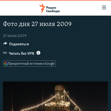
Ссылки
для
упрощенного
Фото дня 27 июля 2009
ПРОГРАММЫ
доступа
ПОДКАСТЫ
27 июля 2009
Вернуться
к
АВТОРСКИЕ ПРОЕКТЫ
Поделиться
основному
ЦИТАТЫ СВОБОДЫ
Читать без VPN
содержанию
Вернутся
МНЕНИЯ
Приоритетный источник в Google
к
КУЛЬТУРА
главной
навигации
IDEL.РЕАЛИИ
Вернутся
КАВКАЗ.РЕАЛИИ
к
СЕВЕР.РЕАЛИИ
поиску
СИБИРЬ.РЕАЛИИ