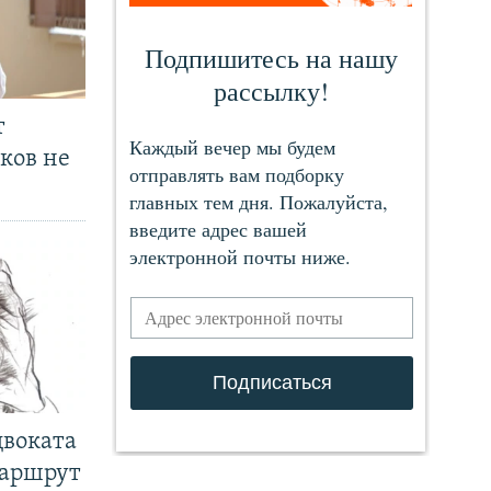
т
ков не
двоката
маршрут