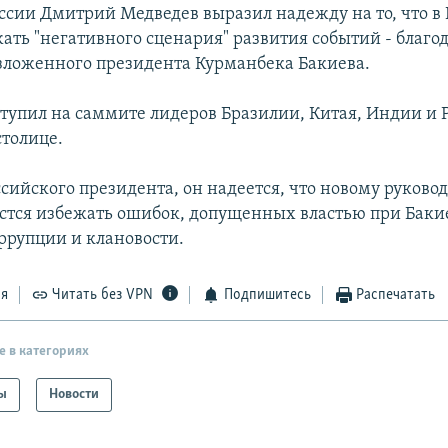
ссии Дмитрий Медведев выразил надежду на то, что в
ать "негативного сценария" развития событий - благо
зложенного президента Курманбека Бакиева.
тупил на саммите лидеров Бразилии, Китая, Индии и Р
столице.
сийского президента, он надеется, что новому руковод
стся избежать ошибок, допущенных властью при Бакие
оррупции и клановости.
ся
Читать без VPN
Подпишитесь
Распечатать
е в категориях
ы
Новости