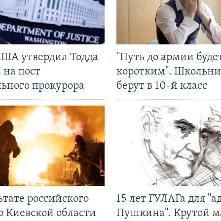
США утвердил Тодда
"Путь до армии буде
 на пост
коротким". Школьни
льного прокурора
берут в 10-й класс
ьтате российского
15 лет ГУЛАГа для "а
о Киевской области
Пушкина". Крутой 