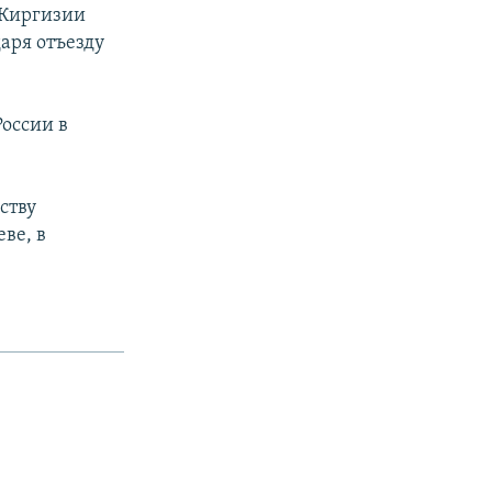
 Киргизии
даря отъезду
оссии в
ству
ве, в