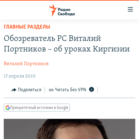
Ссылки
для
упрощенного
ГЛАВНЫЕ РАЗДЕЛЫ
ПРОГРАММЫ
доступа
Обозреватель РС Виталий
ПОДКАСТЫ
Вернуться
Портников – об уроках Киргизии
к
АВТОРСКИЕ ПРОЕКТЫ
основному
Виталий Портников
ЦИТАТЫ СВОБОДЫ
содержанию
Вернутся
17 апреля 2010
МНЕНИЯ
к
КУЛЬТУРА
Поделиться
Читать без VPN
главной
навигации
IDEL.РЕАЛИИ
Вернутся
Приоритетный источник в Google
КАВКАЗ.РЕАЛИИ
к
СЕВЕР.РЕАЛИИ
поиску
СИБИРЬ.РЕАЛИИ