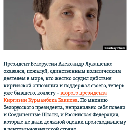
РАСПИСАНИЕ ВЕЩАНИЯ
ПОДПИШИТЕСЬ НА РАССЫЛКУ
СОЦИАЛЬНЫЕ СЕТИ
Президент Белоруссии Александр Лукашенко
Все сайты РСЕ/РС
оказался, пожалуй, единственным политическим
деятелем в мире, кто жестко осудил действия
киргизской оппозиции и поддержал своего, теперь
уже бывшего, коллегу –
второго президента
Киргизии Курманбека Бакиева
. По мнению
белорусского президента, неправильно себя повели
и Соединенные Штаты, и Российская Федерация,
которые не дали должной оценки происходившему
в центральноазиатской стране.