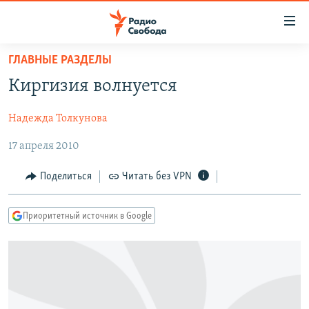
Ссылки
для
упрощенного
ГЛАВНЫЕ РАЗДЕЛЫ
ПРОГРАММЫ
доступа
Киргизия волнуется
ПОДКАСТЫ
Вернуться
к
Надежда Толкунова
АВТОРСКИЕ ПРОЕКТЫ
основному
17 апреля 2010
ЦИТАТЫ СВОБОДЫ
содержанию
Вернутся
МНЕНИЯ
Поделиться
Читать без VPN
к
КУЛЬТУРА
главной
Приоритетный источник в Google
навигации
IDEL.РЕАЛИИ
Вернутся
КАВКАЗ.РЕАЛИИ
к
СЕВЕР.РЕАЛИИ
поиску
СИБИРЬ.РЕАЛИИ