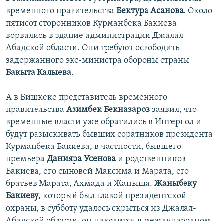
временного правительства
Бектура Асанова
. Около
пятисот сторонников Курманбека Бакиева
ворвались в здание администрации Джалал-
Абадской области. Они требуют освободить
задержанного экс-министра обороны страны
Бакыта Калыева
.
А в Бишкеке представитель временного
правительства
Азимбек Бекназаров
заявил, что
временные власти уже обратились в Интерпол и
будут разыскивать бывших соратников президента
Курманбека Бакиева, в частности, бывшего
премьера
Данияра Усенова
и родственников
Бакиева, его сыновей Максима и Марата, его
братьев Марата, Ахмада и Жаныша.
Жаныбеку
Бакиеву
, который был главой президентской
охраны, в субботу удалось скрыться из Джалал-
Абадской области, он находится в международном