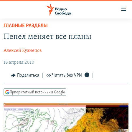
Ссылки
для
упрощенного
ГЛАВНЫЕ РАЗДЕЛЫ
ПРОГРАММЫ
доступа
Пепел меняет все планы
ПОДКАСТЫ
Вернуться
к
Алексей Кузнецов
АВТОРСКИЕ ПРОЕКТЫ
основному
18 апреля 2010
ЦИТАТЫ СВОБОДЫ
содержанию
Вернутся
МНЕНИЯ
Поделиться
Читать без VPN
к
КУЛЬТУРА
главной
Приоритетный источник в Google
навигации
IDEL.РЕАЛИИ
Вернутся
КАВКАЗ.РЕАЛИИ
к
СЕВЕР.РЕАЛИИ
поиску
СИБИРЬ.РЕАЛИИ