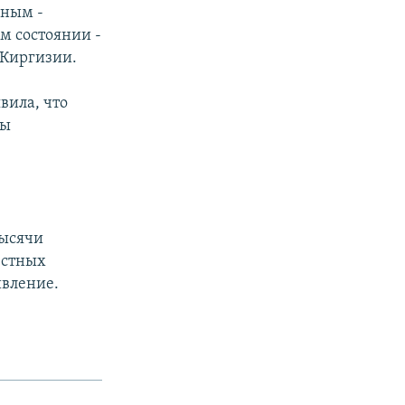
нным -
ом состоянии -
 Киргизии.
вила, что
ны
тысячи
естных
ивление.