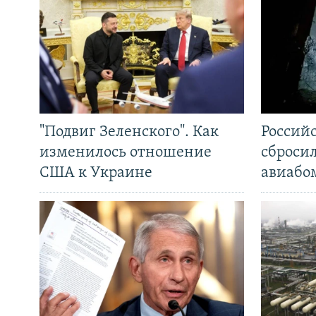
"Подвиг Зеленского". Как
Россий
изменилось отношение
сброси
США к Украине
авиабо