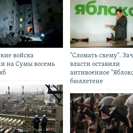
ские войска
"Сломать схему". За
ли на Сумы восемь
власти оставили
мб
антивоенное "Яблоко
бюллетене