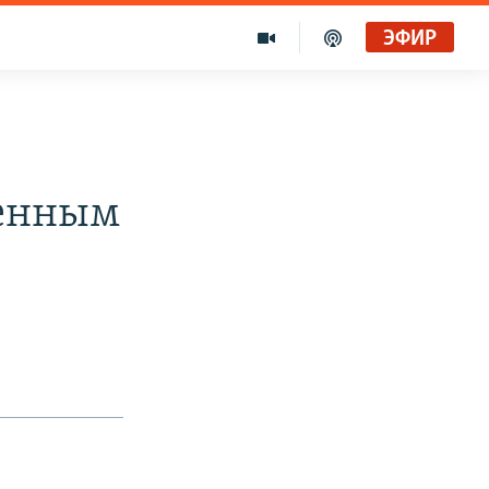
ЭФИР
ненным