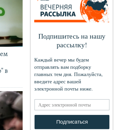
чем
" в