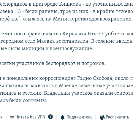
 беспорядков в пригороде Бишкека - по уточненным да
овека. 15 - были ранены, трое из них - в крайне тяжел
терфакс", ссылаясь на Министерство здравоохранения
временного правительства Киргизии Роза Отунбаева зая
игородном селе Маевка восстановлен. В селение введе
ные силы милиции и военнослужащие.
сятки участников беспорядков и погромов.
л в понедельник корреспондент Радио Свобода, около 
й пытались захватить в Маевке земельные участки м
тинцев и русских. Владельцы участков оказали сопрот
омов были сожжены.
ся
Читать без VPN
Подпишитесь
Распечатать