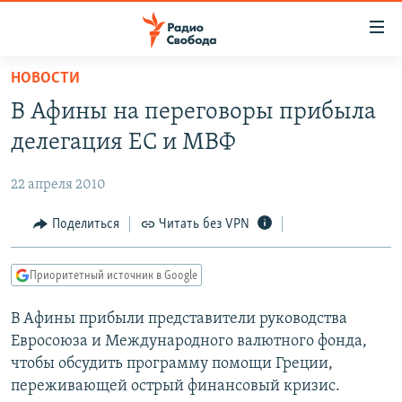
Ссылки
для
упрощенного
НОВОСТИ
ПРОГРАММЫ
доступа
В Афины на переговоры прибыла
ПОДКАСТЫ
Вернуться
делегация ЕС и МВФ
к
АВТОРСКИЕ ПРОЕКТЫ
основному
22 апреля 2010
ЦИТАТЫ СВОБОДЫ
содержанию
Вернутся
МНЕНИЯ
Поделиться
Читать без VPN
к
КУЛЬТУРА
главной
Приоритетный источник в Google
навигации
IDEL.РЕАЛИИ
Вернутся
В Афины прибыли представители руководства
КАВКАЗ.РЕАЛИИ
к
Евросоюза и Международного валютного фонда,
СЕВЕР.РЕАЛИИ
поиску
чтобы обсудить программу помощи Греции,
переживающей острый финансовый кризис.
СИБИРЬ.РЕАЛИИ