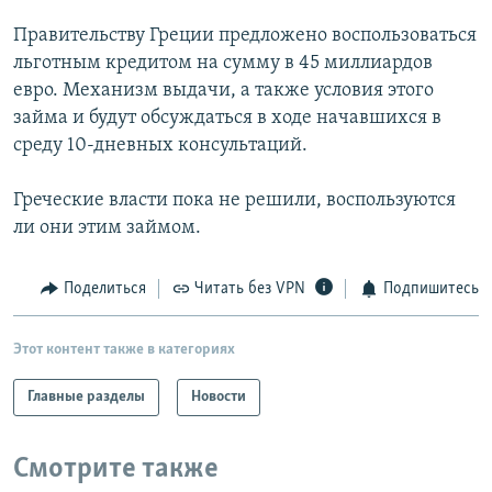
РАСПИСАНИЕ ВЕЩАНИЯ
Правительству Греции предложено воспользоваться
ПОДПИШИТЕСЬ НА РАССЫЛКУ
льготным кредитом на сумму в 45 миллиардов
евро. Механизм выдачи, а также условия этого
займа и будут обсуждаться в ходе начавшихся в
СОЦИАЛЬНЫЕ СЕТИ
среду 10-дневных консультаций.
Греческие власти пока не решили, воспользуются
ли они этим займом.
Все сайты РСЕ/РС
Поделиться
Читать без VPN
Подпишитесь
Этот контент также в категориях
Главные разделы
Новости
Смотрите также