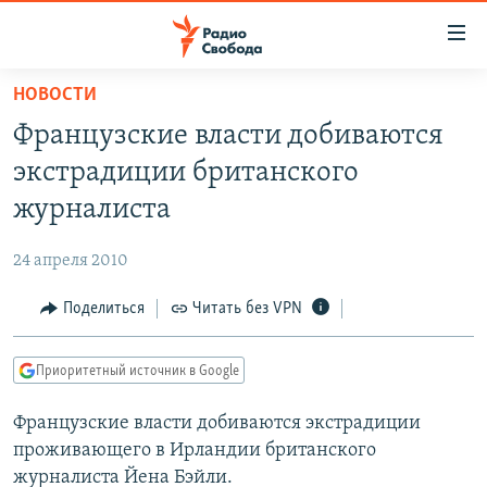
Ссылки
для
упрощенного
НОВОСТИ
ПРОГРАММЫ
доступа
Французские власти добиваются
ПОДКАСТЫ
Вернуться
экстрадиции британского
к
АВТОРСКИЕ ПРОЕКТЫ
журналиста
основному
ЦИТАТЫ СВОБОДЫ
содержанию
24 апреля 2010
Вернутся
МНЕНИЯ
к
Поделиться
Читать без VPN
КУЛЬТУРА
главной
навигации
IDEL.РЕАЛИИ
Приоритетный источник в Google
Вернутся
КАВКАЗ.РЕАЛИИ
к
Французские власти добиваются экстрадиции
СЕВЕР.РЕАЛИИ
поиску
проживающего в Ирландии британского
СИБИРЬ.РЕАЛИИ
журналиста Йена Бэйли.