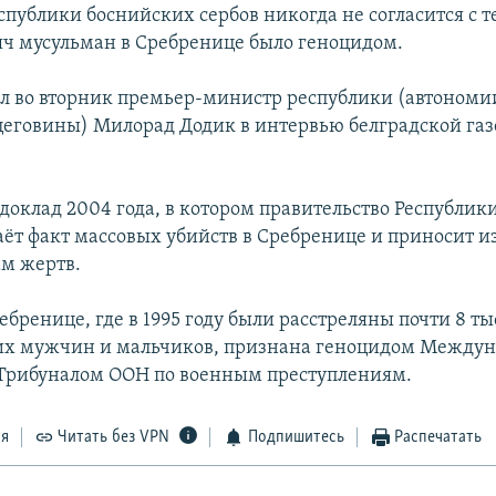
публики боснийских сербов никогда не согласится с т
яч мусульман в Сребренице было геноцидом.
ил во вторник премьер-министр республики (автономии
цеговины) Милорад Додик в интервью белградской газ
 доклад 2004 года, в котором правительство Республик
аёт факт массовых убийств в Сребренице и приносит 
м жертв.
ебренице, где в 1995 году были расстреляны почти 8 ты
их мужчин и мальчиков, признана геноцидом Между
Трибуналом ООН по военным преступлениям.
ся
Читать без VPN
Подпишитесь
Распечатать