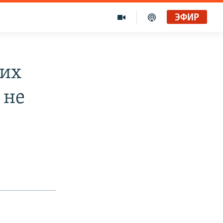
ЭФИР
ких
 не