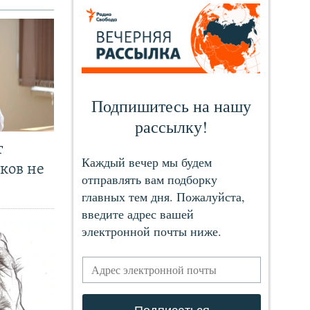
т
ков не