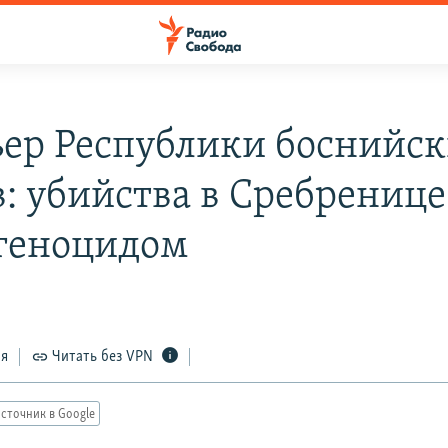
ер Республики боснийс
в: убийства в Сребренице
геноцидом
ся
Читать без VPN
сточник в Google