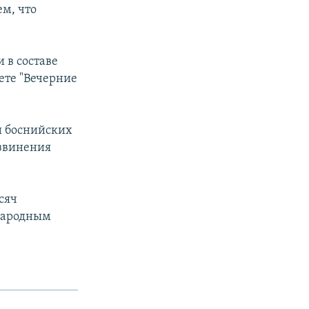
ем, что
 в составе
ете "Вечерние
и боснийских
извинения
сяч
народным