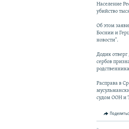
РАСПИСАНИЕ ВЕЩАНИЯ
Население Рес
ПОДПИШИТЕСЬ НА РАССЫЛКУ
убийство тыс
Об этом заяв
Боснии и Гер
новости".
Додик отверг
сербов призн
родственника
Расправа в Ср
мусульманск
судом ООН и 
Поделить