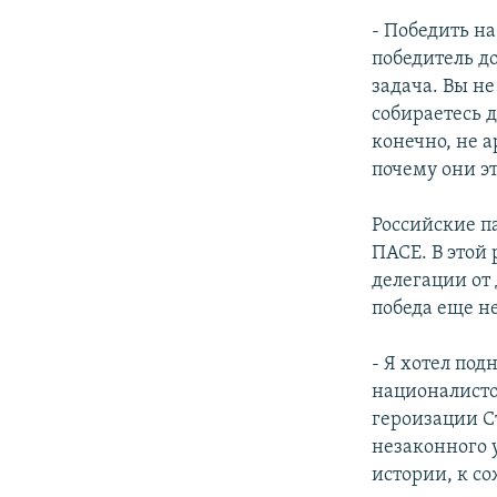
- Победить на
победитель д
задача. Вы не
собираетесь д
конечно, не а
почему они эт
Российские п
ПАСЕ. В этой
делегации от
победа еще не
- Я хотел по
националисто
героизации С
незаконного 
истории, к со