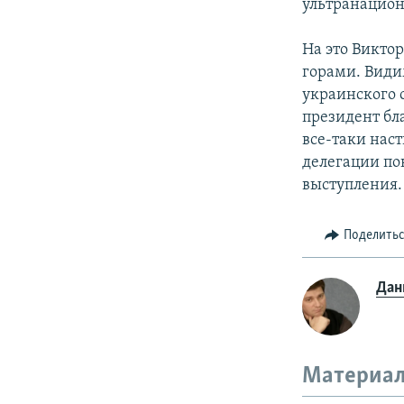
ультранацион
На это Виктор
горами. Види
украинского 
президент бл
все-таки нас
делегации по
выступления.
Поделить
Дан
Материал