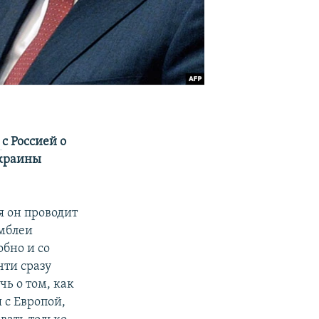
е
с Россией о
Украины
я он проводит
амблеи
бно и со
чти сразу
чь о том, как
 с Европой,