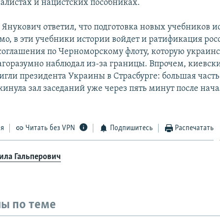
алистах и нацистских пособниках.
 Янукович ответил, что подготовка новых учебников и
мо, в эти учебники истории войдет и ратификация рос
соглашения по Черноморскому флоту, которую украин
агоразумно наблюдал из-за границы. Впрочем, киевски
тигли президента Украины в Страсбурге: большая част
кинула зал заседаний уже через пять минут после нача
ся
Читать без VPN
Подпишитесь
Распечатать
ила Гальперович
ы по теме