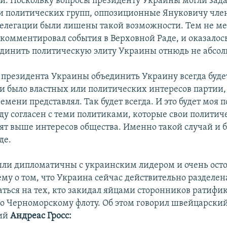
й. Поскольку вопросы президенту Украины могли зада
и политических групп, оппозиционные Януковичу чле
елегации были лишены такой возможности. Тем не м
комментировал события в Верховной Раде, и оказалось
динить политическую элиту Украины отнюдь не абсол
 президента Украины объединить Украину всегда буде
ни было властных или политических интересов партии,
емени представлял. Так будет всегда. И это будет моя п
уду согласен с теми политиками, которые свои политич
ят выше интересов общества. Именно такой случай и б
де.
ли дипломатичны с украинским лидером и очень ост
у о том, что Украина сейчас действительно разделена
ться на тех, кто закидал яйцами сторонников ратифи
о Черноморскому флоту. Об этом говорил швейцарски
ий
Андреас Гросс: