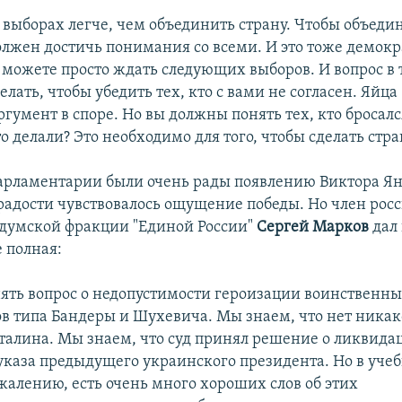
 выборах легче, чем объединить страну. Чтобы объедин
олжен достичь понимания со всеми. И это тоже демок
 можете просто ждать следующих выборов. И вопрос в 
елать, чтобы убедить тех, кто с вами не согласен. Яйца -
ргумент в споре. Но вы должны понять тех, кто бросал
о делали? Это необходимо для того, чтобы сделать стр
арламентарии были очень рады появлению Виктора Ян
 радости чувствовалось ощущение победы. Но член рос
 думской фракции "Единой России"
Сергей Марков
дал 
 полная:
днять вопрос о недопустимости героизации воинственн
в типа Бандеры и Шухевича. Мы знаем, что нет никак
талина. Мы знаем, что суд принял решение о ликвида
указа предыдущего украинского президента. Но в уче
жалению, есть очень много хороших слов об этих