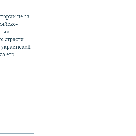
стории не за
сийско-
ский
е страсти
ь украинской
ла его