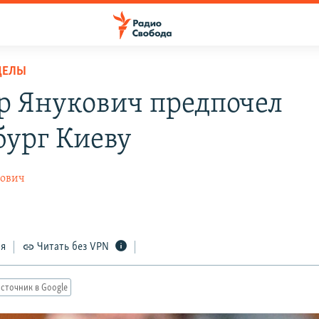
ДЕЛЫ
р Янукович предпочел
бург Киеву
рович
ся
Читать без VPN
сточник в Google