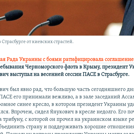
 Страсбурге от киевских страстей.
ая Рада Украины с боями ратифицировала соглашени
ебывания Черноморского флота в Крыму, президент 
вич выступал на весенней сессии ПАСЕ в Страсбурге.
вич был явно рад, что большую часть сегодняшнего дн
 ПАСЕ его принимали вежливо, а в зале заседаний Асс
ромное синее кресло, в котором президент Украины удо
лся. Впрочем, сидел Янукович в кресле недолго. Его по
 трибуну, с которой он прочел на украинском языке ре
бъединить страну и поддерживать хорошие отношения