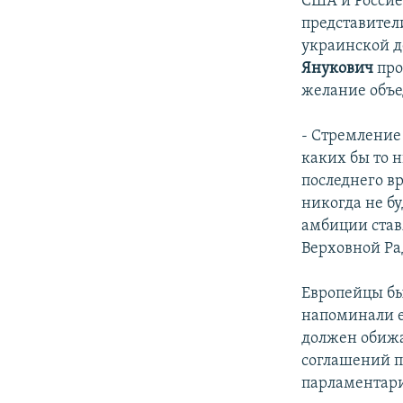
США и Россие
представител
украинской д
Янукович
про
желание объе
- Стремление
каких бы то 
последнего вр
никогда не б
амбиции став
Верховной Ра
Европейцы бы
напоминали ем
должен обижа
соглашений п
парламентар