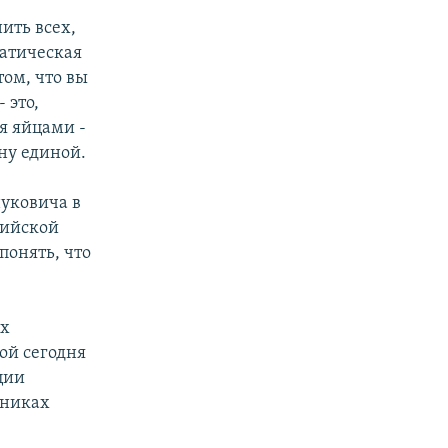
ить всех,
ратическая
том, что вы
 это,
ся яйцами -
ану единой.
уковича в
сийской
понять, что
ых
ой сегодня
ции
бниках