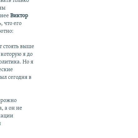
вать только
ны
енее
Виктор
, что его
ютно:
т стоять выше
 которую я до
олитика. Но я
еские
ыл сегодня в
орожно
, а он не
кации
й