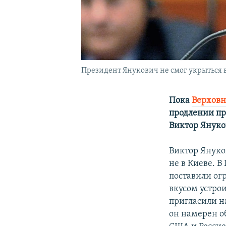
Президент Янукович не смог укрыться в
Пока
Верховн
продлении пр
Виктор Януко
Виктор Януко
не в Киеве. В
поставили ог
вкусом устрои
пригласили на
он намерен о